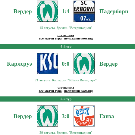
Вердер
1:4
Падерборн
15 августа. Бремен. "Везерштадион"
статистика
все матчи тура
|
положение команд
4-й тур
Карлсруэ
0:0
Вердер
21 августа. Карлсруэ. "БББанк Вильдпарк"
статистика
все матчи тура
|
положение команд
5-й тур
Вердер
3:0
Ганза
29 августа. Бремен. "Везерштадион"