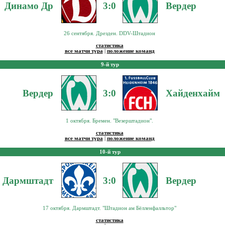
Динамо Др
3:0
Вердер
26 сентября. Дрезден. DDV-Штадион
статистика
все матчи тура
|
положение команд
9-й тур
Вердер
3:0
Хайденхайм
1 октября. Бремен. "Везерштадион".
статистика
все матчи тура
|
положение команд
10-й тур
Дармштадт
3:0
Вердер
17 октября. Дармштадт. "Штадион ам Бёлленфалльтор"
статистика