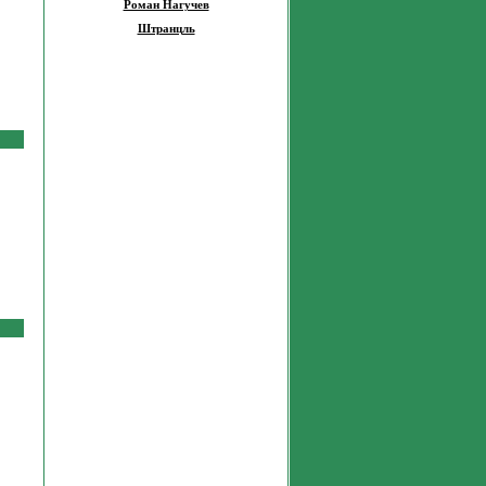
Роман Нагучев
Штранцль