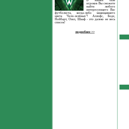
В нашей базе
игроков Вы сможете
найти любого
интересующего Вас
футболиста, когда-либо защищавшего
цвета "бело-зелёных"! Аллофс, Боде,
Нойбарт, Озил, Шааф - это далеко не весь
список!
подробнее >>