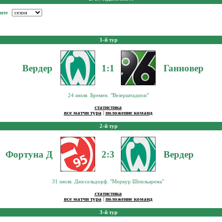
ите
1-й тур
Вердер
1:1
Ганновер
24 июля. Бремен. "Везерштадион"
статистика
все матчи тура
|
положение команд
2-й тур
Фортуна Д
2:3
Вердер
31 июля. Дюссельдорф. "Меркур Шпильарена"
статистика
все матчи тура
|
положение команд
3-й тур