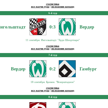
статистика
все матчи тура
|
положение команд
6-й тур
нгольштадт
0:3
Вердер
11 сентября. Ингольштадт. "Ауди Шпортпарк"
статистика
все матчи тура
|
положение команд
7-й тур
Вердер
0:2
Гамбург
18 сентября. Бремен. "Везерштадион"
статистика
все матчи тура
|
положение команд
8-й тур