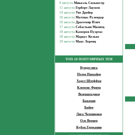
ТОП-10 ПОПУЛЯРНЫХ ТЕМ
Бундеслига
Петер Нимайер
Хорст Штеффен
Клеменс Фритц
Везерштадион
Бавария
Байер
Лига Чемпионов
Оле Вернер
Кубок Германии