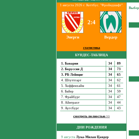
1 августа 2026 г. Коттбус. "Фройндшафт".
Выбер
2:4
Энерги
Вердер
статистика
БУНДЕС-ТАБЛИЦА
1. Бавария
34
89
2. Боруссия Д
34
73
3. РБ Лейпциг
34
65
4. Штуттгарт
34
62
5. Хоффенхайм
34
61
6. Байер
34
59
7. Фрайбург
34
47
8. Айнтрахт
34
44
9. Аугсбург
34
43
смотреть полностью >>
ДНИ РОЖДЕНИЯ