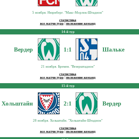
5 ноября. Нюрнберг. "Макс-Морлок-Штадион"
статистика
все матчи тура
|
положение команд
14-й тур
Вердер
1:1
Шальке
21 ноября. Бремен. "Везерштадион"
статистика
все матчи тура
|
положение команд
15-й тур
Хольштайн
2:1
Вердер
28 ноября. Хольштайн. "Хольштайн-Штадион"
статистика
все матчи тура
|
положение команд