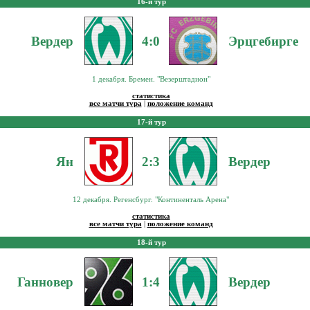
16-й тур
Вердер
4:0
Эрцгебирге
1 декабря. Бремен. "Везерштадион"
статистика
все матчи тура
|
положение команд
17-й тур
Ян
2:3
Вердер
12 декабря. Регенсбург. "Континенталь Арена"
статистика
все матчи тура
|
положение команд
18-й тур
Ганновер
1:4
Вердер