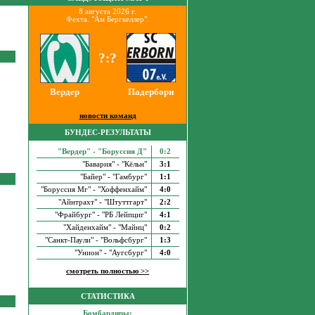
8 августа 2026 г.
Фехта. "Ам Бергкеллер".
?:?
Вердер
Падерборн
новости команд
БУНДЕС-РЕЗУЛЬТАТЫ
"Вердер" - "Боруссия Д"
0:2
"Бавария" - "Кёльн"
3:1
"Байер" - "Гамбург"
1:1
"Боруссия Мг" - "Хоффенхайм"
4:0
"Айнтрахт" - "Штуттгарт"
2:2
"Фрайбург" - "РБ Лейпциг"
4:1
"Хайденхайм" - "Майнц"
0:2
"Санкт-Паули" - "Вольфсбург"
1:3
"Унион" - "Аугсбург"
4:0
смотреть полностью >>
СТАТИСТИКА
Бомбардиры: