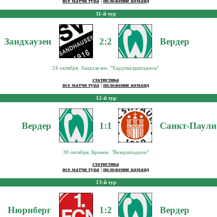
все матчи тура
|
положение команд
11-й тур
Зандхаузен
2:2
Вердер
24 октября. Зандхаузен. "Хардтвалдштадион"
статистика
все матчи тура
|
положение команд
12-й тур
Вердер
1:1
Санкт-Паули
30 октября. Бремен. "Везерштадион"
статистика
все матчи тура
|
положение команд
13-й тур
Нюрнберг
1:2
Вердер