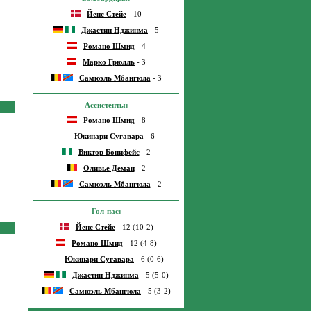
Йенс Стейе
- 10
Джастин Нджинма
- 5
Романо Шмид
- 4
Марко Грюлль
- 3
Самюэль Мбангюла
- 3
Ассистенты:
Романо Шмид
- 8
Юкинари Сугавара
- 6
Виктор Бонифейс
- 2
Оливье Деман
- 2
Самюэль Мбангюла
- 2
Гол-пас:
Йенс Стейе
- 12 (10-2)
Романо Шмид
- 12 (4-8)
Юкинари Сугавара
- 6 (0-6)
Джастин Нджинма
- 5 (5-0)
Самюэль Мбангюла
- 5 (3-2)