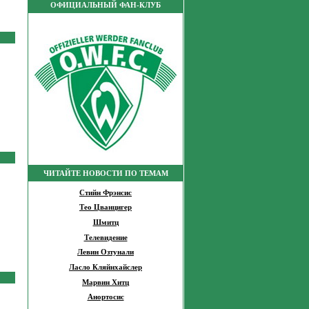
ОФИЦИАЛЬНЫЙ ФАН-КЛУБ
ЧИТАЙТЕ НОВОСТИ ПО ТЕМАМ
Стийн Фрэнсис
Тео Цванцигер
Шмитц
Телевидение
Левин Озтунали
Ласло Кляйнхайслер
Марвин Хитц
Анортосис