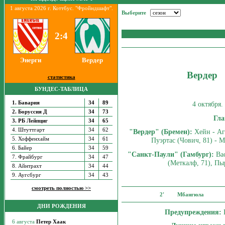
1 августа 2026 г. Коттбус. "Фройндшафт".
Выберите
2:4
Энерги
Вердер
Вердер
статистика
БУНДЕС-ТАБЛИЦА
1. Бавария
34
89
4 октября.
2. Боруссия Д
34
73
Гла
3. РБ Лейпциг
34
65
4. Штуттгарт
34
62
"Вердер" (Бремен):
Хейн - Агу
5. Хоффенхайм
34
61
Пуэртас (Чович, 81) - 
6. Байер
34
59
"Санкт-Паули" (Гамбург):
Вас
7. Фрайбург
34
47
(Меткалф, 71), Пы
8. Айнтрахт
34
44
9. Аугсбург
34
43
смотреть полностью >>
2'
Мбангюла
ДНИ РОЖДЕНИЯ
Предупреждения:
П