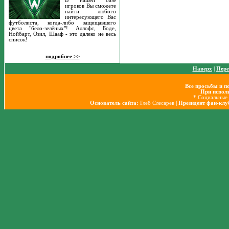
В нашей базе
игроков Вы сможете
найти любого
интересующего Вас
футболиста, когда-либо защищавшего
цвета "бело-зелёных"! Аллофс, Боде,
Нойбарт, Озил, Шааф - это далеко не весь
список!
подробнее >>
Наверх
|
Пере
Все просьбы и п
При исполь
* Социальные 
Основатель сайта:
Глеб Слесарев
| Президент фан-кл