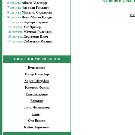
Лучшие игроки 
вс
ТОП-10 ПОПУЛЯРНЫХ ТЕМ
Бундеслига
Петер Нимайер
Хорст Штеффен
Клеменс Фритц
Везерштадион
Бавария
Лига Чемпионов
Байер
Оле Вернер
Кубок Германии