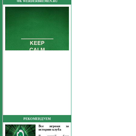
ФК WERDERBREMEN.RU
РЕКОМЕНДУЕМ
Все игроки за
историю клуба