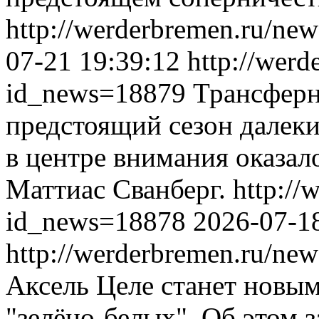
http://werderbremen.ru/ne
07-21 19:39:12
http://werd
id_news=18879
Трансферн
предстоящий сезон далеки
в центре внимания оказал
Маттиас Сванберг.
http://
id_news=18878
2026-07-1
http://werderbremen.ru/ne
Аксель Целе станет новы
"зелёно-белых". Об этом 