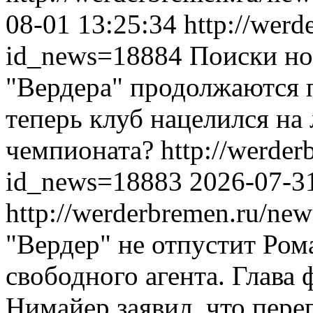
08-01 13:25:34
http://werd
id_news=18884
Поиски но
"Вердера" продолжаются 
теперь клуб нацелился на
чемпионата?
http://werder
id_news=18883
2026-07-3
http://werderbremen.ru/ne
"Вердер" не отпустит Ро
свободного агента. Глава
Нимайер заявил, что пере