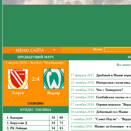
МЕНЮ САЙТА
Логин:
ПРЕДЫДУЩИЙ МАТЧ
Н
1 августа 2026 г. Коттбус. "Фройндшафт".
Все ново
17 февраля 2017
Дробный и Манне верну
2:4
23 октября 2016
Интересная статистика
21 октября 2016
Что с Леннартом?
Энерги
Вердер
17 октября 2016
Гамбийская сказка со
статистика
17 октября 2016
Оценки игрокам "Верде
БУНДЕС-ТАБЛИЦА
16 октября 2016
Дебютный гол Манне - 
1. Бавария
34
89
7 октября 2016
"Санкт-Паули" - "Вердер
2. Боруссия Д
34
73
4 октября 2016
Манне: из беженцев - в 
3. РБ Лейпциг
34
65