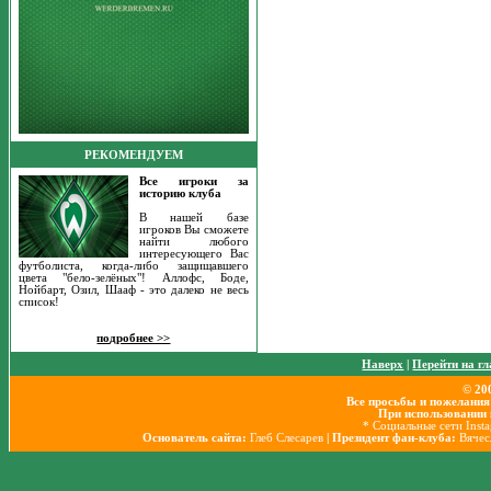
РЕКОМЕНДУЕМ
Все игроки за
историю клуба
В нашей базе
игроков Вы сможете
найти любого
интересующего Вас
футболиста, когда-либо защищавшего
цвета "бело-зелёных"! Аллофс, Боде,
Нойбарт, Озил, Шааф - это далеко не весь
список!
подробнее >>
Наверх
|
Перейти на г
© 20
Все просьбы и пожелания
При использовании 
* Социальные сети Inst
Основатель сайта:
Глеб Слесарев
| Президент фан-клуба:
Вячес