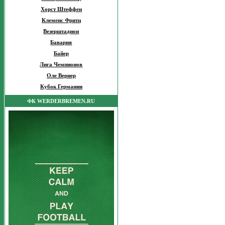
Хорст Штеффен
Клеменс Фритц
Везерштадион
Бавария
Байер
Лига Чемпионов
Оле Вернер
Кубок Германии
ФК WERDERBREMEN.RU