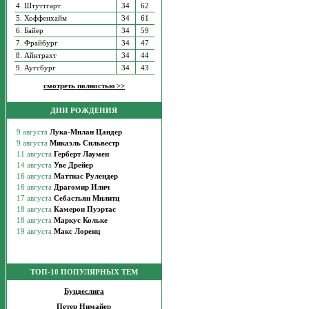
4. Штуттгарт
34
62
5. Хоффенхайм
34
61
6. Байер
34
59
7. Фрайбург
34
47
8. Айнтрахт
34
44
9. Аугсбург
34
43
смотреть полностью >>
ДНИ РОЖДЕНИЯ
ТОП-10 ПОПУЛЯРНЫХ ТЕМ
Бундеслига
Петер Нимайер