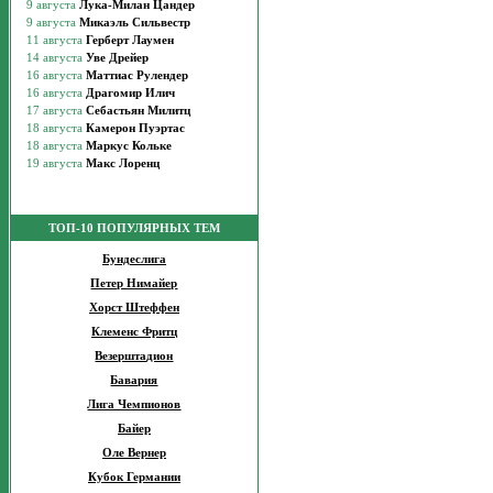
ТОП-10 ПОПУЛЯРНЫХ ТЕМ
Бундеслига
Петер Нимайер
Хорст Штеффен
Клеменс Фритц
Везерштадион
Бавария
Лига Чемпионов
Байер
Оле Вернер
Кубок Германии