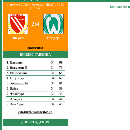
1 августа 2026 г. Коттбус. "ЛЕАГ". 7443
Все новости 
зрителя.
2:4
Энерги
Вердер
статистика
БУНДЕС-ТАБЛИЦА
1. Бавария
34
89
2. Боруссия Д
34
73
3. РБ Лейпциг
34
65
4. Штуттгарт
34
62
5. Хоффенхайм
34
61
6. Байер
34
59
7. Фрайбург
34
47
8. Айнтрахт
34
44
9. Аугсбург
34
43
смотреть полностью >>
ДНИ РОЖДЕНИЯ