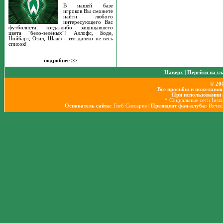
В нашей базе
игроков Вы сможете
найти любого
интересующего Вас
футболиста, когда-либо защищавшего
цвета "бело-зелёных"! Аллофс, Боде,
Нойбарт, Озил, Шааф - это далеко не весь
список!
подробнее >>
Наверх
|
Перейти на г
© 20
Все просьбы и пожелания
При использовании 
* Социальные сети Inst
Основатель сайта:
Глеб Слесарев
| Президент фан-клуба:
Вячес