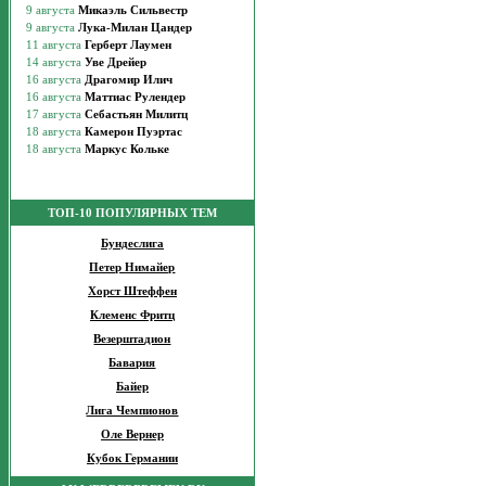
ТОП-10 ПОПУЛЯРНЫХ ТЕМ
Бундеслига
Петер Нимайер
Хорст Штеффен
Клеменс Фритц
Везерштадион
Бавария
Байер
Лига Чемпионов
Оле Вернер
Кубок Германии