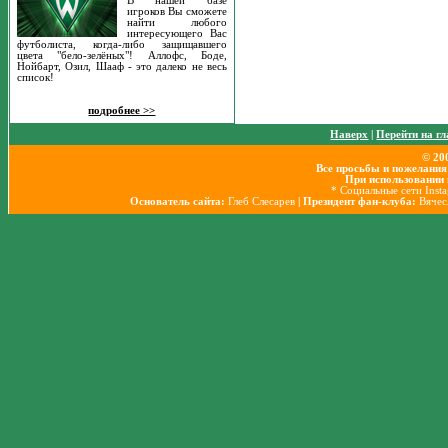
В нашей базе
игроков Вы сможете
найти любого
интересующего Вас
футболиста, когда-либо защищавшего
цвета "бело-зелёных"! Аллофс, Боде,
Нойбарт, Озил, Шааф - это далеко не весь
список!
подробнее >>
Наверх
|
Перейти на г
© 20
Все просьбы и пожелания
При использовании 
* Социальные сети Inst
Основатель сайта:
Глеб Слесарев
| Президент фан-клуба:
Вячес