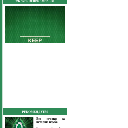
ФК WERDERBREMEN.RU
РЕКОМЕНДУЕМ
Все игроки за
историю клуба