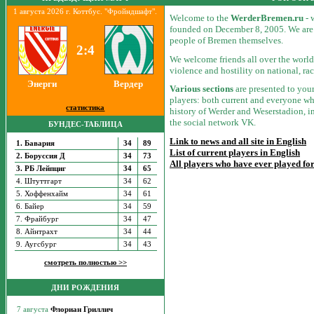
1 августа 2026 г. Коттбус. "Фройндшафт".
Welcome to the
WerderBremen.ru
- 
founded on December 8, 2005. We are t
people of Bremen themselves.
2:4
We welcome friends all over the world
violence and hostility on national, ra
Энерги
Вердер
Various sections
are presented to your 
players: both current and everyone who
статистика
history of Werder and Weserstadion, i
the social network VK.
БУНДЕС-ТАБЛИЦА
Link to news and all site in English
1. Бавария
34
89
List of current players in English
2. Боруссия Д
34
73
All players who have ever played f
3. РБ Лейпциг
34
65
4. Штуттгарт
34
62
5. Хоффенхайм
34
61
6. Байер
34
59
7. Фрайбург
34
47
8. Айнтрахт
34
44
9. Аугсбург
34
43
смотреть полностью >>
ДНИ РОЖДЕНИЯ