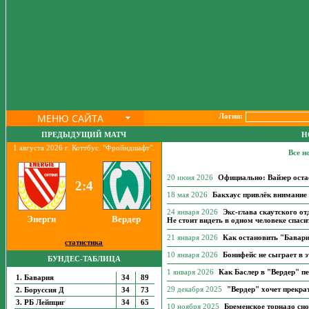
МЕНЮ САЙТА
Логин:
ПРЕДЫДУЩИЙ МАТЧ
Н
1 августа 2026 г. Коттбус. "Фройндшафт".
Все н
20 июня 2026
Официально: Вайзер оста
2:4
18 мая 2026
Бакхаус привлёк внимание 
24 января 2026
Экс-глава скаутского о
Энерги
Вердер
Не стоит видеть в одном человеке спаси
21 января 2026
Как остановить "Бавар
статистика
10 января 2026
Бонифейс не сыграет в э
БУНДЕС-ТАБЛИЦА
1 января 2026
Как Баслер в "Вердер" п
1. Бавария
34
89
29 декабря 2025
"Вердер" хочет прекра
2. Боруссия Д
34
73
3. РБ Лейпциг
34
65
10 ноября 2025
Бременское торнадо сно