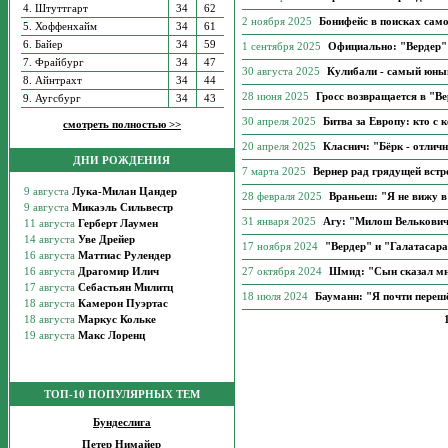
4. Штуттгарт
34
62
2 ноября 2025
Бонифейс в поисках само
5. Хоффенхайм
34
61
6. Байер
34
59
1 сентября 2025
Официально: "Вердер" 
7. Фрайбург
34
47
30 августа 2025
Кулибали - самый юный
8. Айнтрахт
34
44
28 июня 2025
Гросс возвращается в "В
9. Аугсбург
34
43
30 апреля 2025
Битва за Европу: кто с 
смотреть полностью >>
20 апреля 2025
Класнич: "Бёрк - отлич
ДНИ РОЖДЕНИЯ
7 марта 2025
Вернер рад грядущей встр
28 февраля 2025
Враньеш: "Я не вижу в
31 января 2025
Агу: "Милош Велькович
17 ноября 2024
"Вердер" и "Галатасара
27 октября 2024
Шмид: "Сын сказал мне
18 июля 2024
Бауманн: "Я почти переш
ТОП-10 ПОПУЛЯРНЫХ ТЕМ
Бундеслига
Петер Нимайер