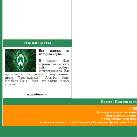
РЕКОМЕНДУЕМ
Все игроки за
историю клуба
В нашей базе
игроков Вы сможете
найти любого
интересующего Вас
футболиста, когда-либо защищавшего
цвета "бело-зелёных"! Аллофс, Боде,
Нойбарт, Озил, Шааф - это далеко не весь
список!
подробнее >>
Наверх
|
Перейти на г
© 20
Все просьбы и пожелания
При использовании 
* Социальные сети Inst
Основатель сайта:
Глеб Слесарев
| Президент фан-клуба:
Вячес