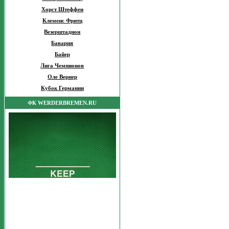
Хорст Штеффен
Клеменс Фритц
Везерштадион
Бавария
Байер
Лига Чемпионов
Оле Вернер
Кубок Германии
ФК WERDERBREMEN.RU