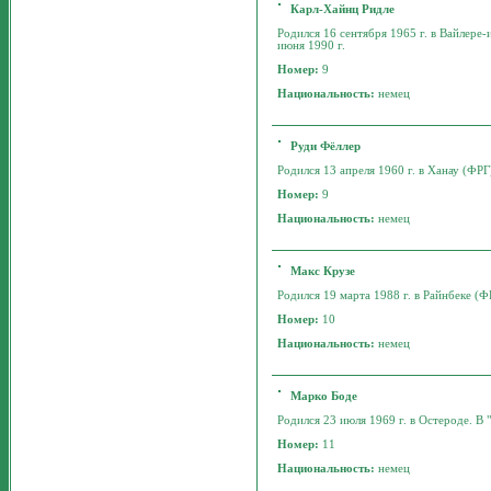
Карл-Хайнц Ридле
Родился 16 сентября 1965 г. в Вайлере-
июня 1990 г.
Номер:
9
Национальность:
немец
Руди Фёллер
Родился 13 апреля 1960 г. в Ханау (ФРГ)
Номер:
9
Национальность:
немец
Макс Крузе
Родился 19 марта 1988 г. в Райнбеке (ФР
Номер:
10
Национальность:
немец
Марко Боде
Родился 23 июля 1969 г. в Остероде. В "
Номер:
11
Национальность:
немец