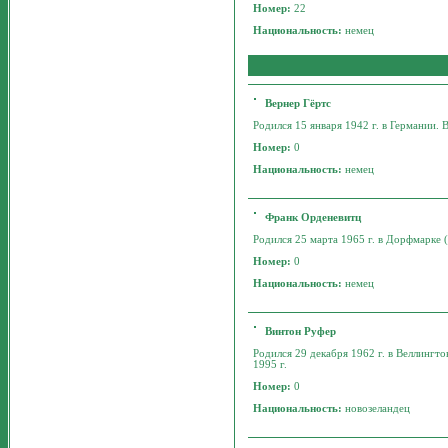
Номер:
22
Национальность:
немец
Вернер Гёртс
Родился 15 января 1942 г. в Германии. В
Номер:
0
Национальность:
немец
Франк Орденевитц
Родился 25 марта 1965 г. в Дорфмарке (
Номер:
0
Национальность:
немец
Винтон Руфер
Родился 29 декабря 1962 г. в Веллингто
1995 г.
Номер:
0
Национальность:
новозеландец