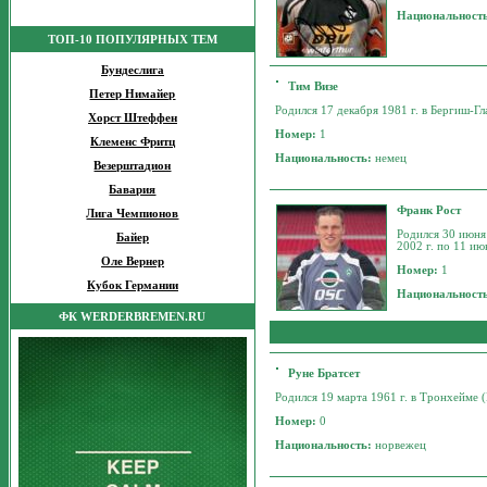
Национальност
ТОП-10 ПОПУЛЯРНЫХ ТЕМ
Бундеслига
Тим Визе
Петер Нимайер
Родился 17 декабря 1981 г. в Бергиш-Гл
Хорст Штеффен
Номер:
1
Клеменс Фритц
Национальность:
немец
Везерштадион
Бавария
Франк Рост
Лига Чемпионов
Родился 30 июня
Байер
2002 г. по 11 ию
Оле Вернер
Номер:
1
Кубок Германии
Национальност
ФК WERDERBREMEN.RU
Руне Братсет
Родился 19 марта 1961 г. в Тронхейме (
Номер:
0
Национальность:
норвежец