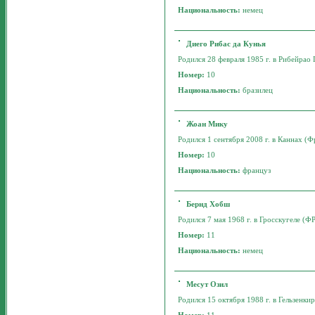
Национальность:
немец
Диего Рибас да Кунья
Родился 28 февраля 1985 г. в Рибейрао П
Номер:
10
Национальность:
бразилец
Жоан Мику
Родился 1 сентября 2008 г. в Каннах (Фр
Номер:
10
Национальность:
француз
Бернд Хобш
Родился 7 мая 1968 г. в Гросскугеле (ФР
Номер:
11
Национальность:
немец
Месут Озил
Родился 15 октября 1988 г. в Гельзенкир