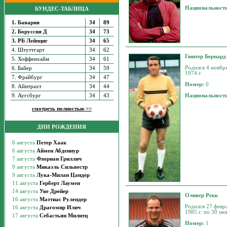
Национальност
БУНДЕС-ТАБЛИЦА
1. Бавария
34
89
2. Боруссия Д
34
73
3. РБ Лейпциг
34
65
4. Штуттгарт
34
62
Гюнтер Бернард
5. Хоффенхайм
34
61
Родился 4 ноября
6. Байер
34
59
1974 г.
7. Фрайбург
34
47
Номер:
0
8. Айнтрахт
34
44
9. Аугсбург
34
43
Национальност
смотреть полностью >>
ДНИ РОЖДЕНИЯ
Оливер Рекк
Родился 27 февра
1985 г. по 30 ию
Номер:
1