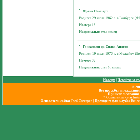
Франк Нойбарт
Родился 29 июля 1962 г. в Гамбурге (ФР
Номер:
18
Национальность:
немец
Гонсалвеш да Силва Аилтон
Родился 19 июля 1973 г. в Можейру (Бра
Номер:
32
Национальность:
бразилец
Наверх
|
Перейти на г
© 20
Все просьбы и пожелания
При использовании 
* Социальные сети Inst
Основатель сайта:
Глеб Слесарев
| Президент фан-клуба:
Вячес