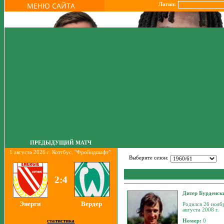
МЕНЮ САЙТА
Логин:
ПРЕДЫДУЩИЙ МАТЧ
1 августа 2026 г. Коттбус. "Фройндшафт".
Выберите сезон:
2:4
Дитер Бурденск
Энерги
Вердер
Родился 26 ноябр
августа 2008 г.
статистика
Номер:
0