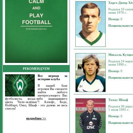
Хорст-Дитер Хё
Родился 10 сентя
июня 1978 г.
Номер:
0
Национальност
Михаэль Кутцо
Родился 24 марта
июня 1990 г.
РЕКОМЕНДУЕМ
Номер:
0
Все игроки за
Национальност
историю клуба
В нашей базе
игроков Вы сможете
найти любого
интересующего Вас
футболиста, когда-либо защищавшего
Томас Шааф
цвета "бело-зелёных"! Аллофс, Боде,
Нойбарт, Озил, Шааф - это далеко не весь
Родился 30 апрел
список!
1 июля 1995 г.
Номер:
0
подробнее >>
Национальност