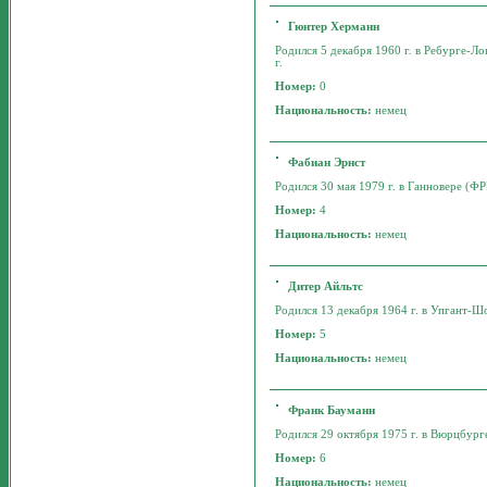
Гюнтер Херманн
Родился 5 декабря 1960 г. в Ребурге-Ло
г.
Номер:
0
Национальность:
немец
Фабиан Эрнст
Родился 30 мая 1979 г. в Ганновере (ФРГ
Номер:
4
Национальность:
немец
Дитер Айльтс
Родился 13 декабря 1964 г. в Упгант-Шо
Номер:
5
Национальность:
немец
Франк Бауманн
Родился 29 октября 1975 г. в Вюрцбурге
Номер:
6
Национальность:
немец