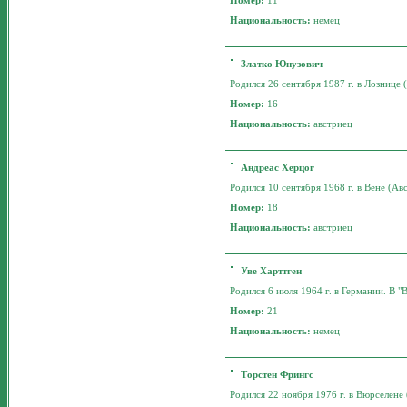
Номер:
11
Национальность:
немец
Златко Юнузович
Родился 26 сентября 1987 г. в Лознице 
Номер:
16
Национальность:
австриец
Андреас Херцог
Родился 10 сентября 1968 г. в Вене (Авс
Номер:
18
Национальность:
австриец
Уве Харттген
Родился 6 июля 1964 г. в Германии. В "В
Номер:
21
Национальность:
немец
Торстен Фрингс
Родился 22 ноября 1976 г. в Вюрселене 