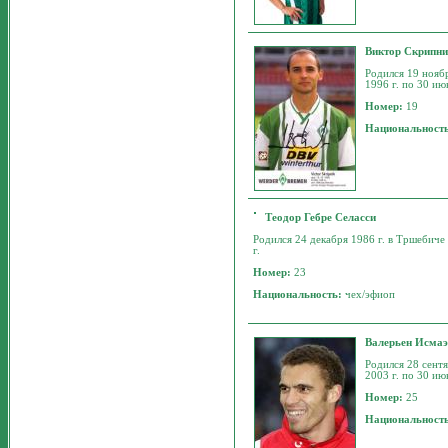
Виктор Скрипн
Родился 19 ноябр
1996 г. по 30 ию
Номер:
19
Национальност
Теодор Гебре Селасси
Родился 24 декабря 1986 г. в Тршебиче 
г.
Номер:
23
Национальность:
чех/эфиоп
Валерьен Исма
Родился 28 сентя
2003 г. по 30 ию
Номер:
25
Национальност