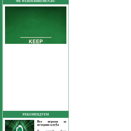
ФК WERDERBREMEN.RU
РЕКОМЕНДУЕМ
Все игроки за
историю клуба