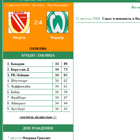
1 августа 2026 г. Коттбус. "Фройндшафт".
Все н
15 августа 2008
Страх и ненависть в Б
2:4
Энерги
Вердер
статистика
БУНДЕС-ТАБЛИЦА
1. Бавария
34
89
2. Боруссия Д
34
73
3. РБ Лейпциг
34
65
4. Штуттгарт
34
62
5. Хоффенхайм
34
61
6. Байер
34
59
7. Фрайбург
34
47
8. Айнтрахт
34
44
9. Аугсбург
34
43
смотреть полностью >>
ДНИ РОЖДЕНИЯ