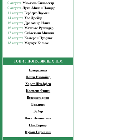
ТОП-10 ПОПУЛЯРНЫХ ТЕМ
Бундеслига
Петер Нимайер
Хорст Штеффен
Клеменс Фритц
Везерштадион
Бавария
Байер
Лига Чемпионов
Оле Вернер
Кубок Германии