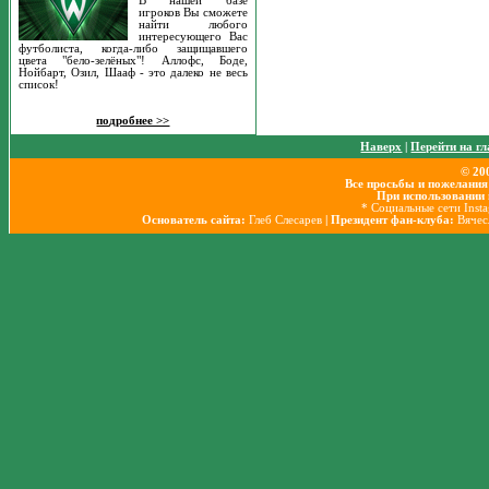
В нашей базе
игроков Вы сможете
найти любого
интересующего Вас
футболиста, когда-либо защищавшего
цвета "бело-зелёных"! Аллофс, Боде,
Нойбарт, Озил, Шааф - это далеко не весь
список!
подробнее >>
Наверх
|
Перейти на г
© 20
Все просьбы и пожелания
При использовании 
* Социальные сети Inst
Основатель сайта:
Глеб Слесарев
| Президент фан-клуба:
Вячес