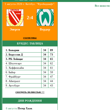
1 августа 2026 г. Коттбус. "Фройндшафт".
Все новости
2:4
Энерги
Вердер
статистика
БУНДЕС-ТАБЛИЦА
1. Бавария
34
89
2. Боруссия Д
34
73
3. РБ Лейпциг
34
65
4. Штуттгарт
34
62
5. Хоффенхайм
34
61
6. Байер
34
59
7. Фрайбург
34
47
8. Айнтрахт
34
44
9. Аугсбург
34
43
смотреть полностью >>
ДНИ РОЖДЕНИЯ