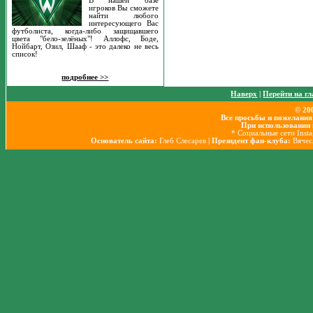
В нашей базе
игроков Вы сможете
найти любого
интересующего Вас
футболиста, когда-либо защищавшего
цвета "бело-зелёных"! Аллофс, Боде,
Нойбарт, Озил, Шааф - это далеко не весь
список!
подробнее >>
Наверх
|
Перейти на г
© 20
Все просьбы и пожелания
При использовании 
* Социальные сети Inst
Основатель сайта:
Глеб Слесарев
| Президент фан-клуба:
Вячес