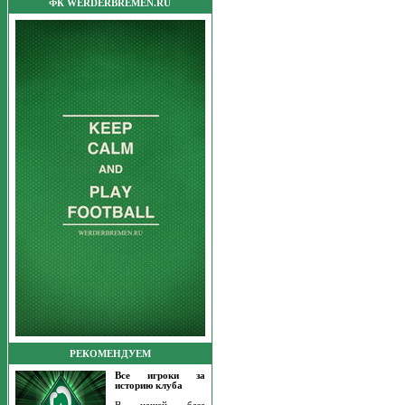
ФК WERDERBREMEN.RU
РЕКОМЕНДУЕМ
Все игроки за
историю клуба