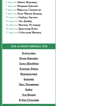
ТОП-10 ПОПУЛЯРНЫХ ТЕМ
Бундеслига
Петер Нимайер
Хорст Штеффен
Клеменс Фритц
Везерштадион
Бавария
Лига Чемпионов
Байер
Оле Вернер
Кубок Германии