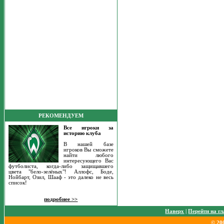
РЕКОМЕНДУЕМ
Все игроки за
историю клуба
В нашей базе
игроков Вы сможете
найти любого
интересующего Вас
футболиста, когда-либо защищавшего
цвета "бело-зелёных"! Аллофс, Боде,
Нойбарт, Озил, Шааф - это далеко не весь
список!
подробнее >>
Наверх
|
Перейти на г
© 20