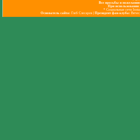
Все просьбы и пожелания
При использовании 
* Социальные сети Inst
Основатель сайта:
Глеб Слесарев
| Президент фан-клуба:
Вячес