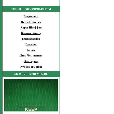
ТОП-10 ПОПУЛЯРНЫХ ТЕМ
Бундеслига
Петер Нимайер
Хорст Штеффен
Клеменс Фритц
Везерштадион
Бавария
Байер
Лига Чемпионов
Оле Вернер
Кубок Германии
ФК WERDERBREMEN.RU