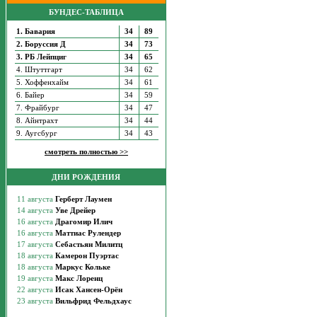
БУНДЕС-ТАБЛИЦА
1. Бавария
34
89
2. Боруссия Д
34
73
3. РБ Лейпциг
34
65
4. Штуттгарт
34
62
5. Хоффенхайм
34
61
6. Байер
34
59
7. Фрайбург
34
47
8. Айнтрахт
34
44
9. Аугсбург
34
43
смотреть полностью >>
ДНИ РОЖДЕНИЯ