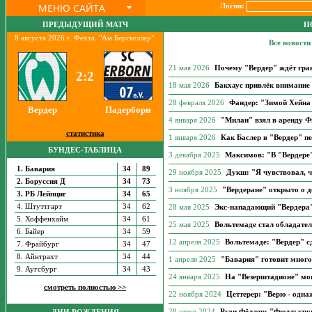
МЕНЮ САЙТА
Логин:
ПРЕДЫДУЩИЙ МАТЧ
Н
8 августа 2026 г. Фехта. "Ам Бергкеллер".
Все новости
21 мая 2026
Почему "Вердер" ждёт гра
2:2
18 мая 2026
Бакхаус привлёк внимание 
28 февраля 2026
Фандер: "Зимой Хейна 
Вердер
Падерборн
4 января 2026
"Милан" взял в аренду 
статистика
1 января 2026
Как Баслер в "Вердер" п
БУНДЕС-ТАБЛИЦА
3 декабря 2025
Максимов: "В "Вердере"
1. Бавария
34
89
29 ноября 2025
Дукш: "Я чувствовал, ч
2. Боруссия Д
34
73
3 ноября 2025
"Вердеране" открыто о де
3. РБ Лейпциг
34
65
4. Штуттгарт
34
62
28 мая 2025
Экс-нападающий "Вердера"
5. Хоффенхайм
34
61
25 мая 2025
Вольтемаде стал обладате
6. Байер
34
59
12 апреля 2025
Вольтемаде: "Вердер" сд
7. Фрайбург
34
47
8. Айнтрахт
34
44
1 апреля 2025
"Бавария" готовит мног
9. Аугсбург
34
43
24 января 2025
На "Везерштадионе" мо
смотреть полностью >>
22 ноября 2024
Цеттерер: "Верю - одна
28 июня 2024
Руди Фёллер: "Фюллькру