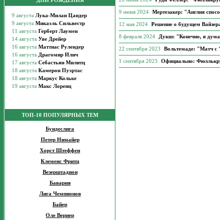
ДНИ РОЖДЕНИЯ
9 июня 2024
Мертезакер: "Англия спос
12 мая 2024
Решение о будущем Вайзера
8 февраля 2024
Дукш: "Конечно, я дума
22 сентября 2023
Вольтемаде: "Матч с
1 сентября 2023
Официально: Фюллькру
ТОП-10 ПОПУЛЯРНЫХ ТЕМ
Бундеслига
Петер Нимайер
Хорст Штеффен
Клеменс Фритц
Везерштадион
Бавария
Лига Чемпионов
Байер
Оле Вернер