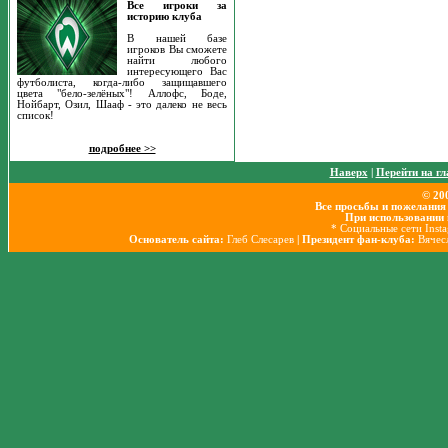
Все игроки за
историю клуба
В нашей базе
игроков Вы сможете
найти любого
интересующего Вас
футболиста, когда-либо защищавшего
цвета "бело-зелёных"! Аллофс, Боде,
Нойбарт, Озил, Шааф - это далеко не весь
список!
подробнее >>
Наверх
|
Перейти на г
© 20
Все просьбы и пожелания
При использовании 
* Социальные сети Insta
Основатель сайта:
Глеб Слесарев
| Президент фан-клуба:
Вячес