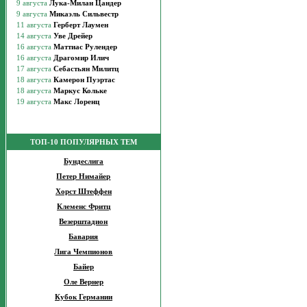
ТОП-10 ПОПУЛЯРНЫХ ТЕМ
Бундеслига
Петер Нимайер
Хорст Штеффен
Клеменс Фритц
Везерштадион
Бавария
Лига Чемпионов
Байер
Оле Вернер
Кубок Германии