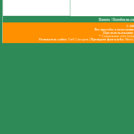
Наверх
|
Перейти на г
© 20
Все просьбы и пожелания
При использовании 
* Социальные сети Inst
Основатель сайта:
Глеб Слесарев
| Президент фан-клуба:
Вячес