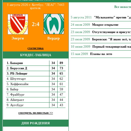
1 августа 2026 г. Коттбус. "ЛЕАГ". 7443
Все новост
зрителя.
5 августа 2011
"Музыканты" против "д
2:4
24 июля 2009
Мокрое открытие
23 июля 2009
Отсутствующие и присут
Энерги
Вердер
23 июля 2009
Боровски: "Я знаю: всё, т
10 июня 2009
Первый товарищеский мат
статистика
15 мая 2009
Планы на лето
БУНДЕС-ТАБЛИЦА
1. Бавария
34
89
2. Боруссия Д
34
73
3. РБ Лейпциг
34
65
4. Штуттгарт
34
62
5. Хоффенхайм
34
61
6. Байер
34
59
7. Фрайбург
34
47
8. Айнтрахт
34
44
9. Аугсбург
34
43
смотреть полностью >>
ДНИ РОЖДЕНИЯ