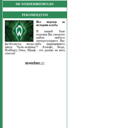
ФК WERDERBREMEN.RU
РЕКОМЕНДУЕМ
Все игроки за
историю клуба
В нашей базе
игроков Вы сможете
найти любого
интересующего Вас
футболиста, когда-либо защищавшего
цвета "бело-зелёных"! Аллофс, Боде,
Нойбарт, Озил, Шааф - это далеко не весь
список!
подробнее >>