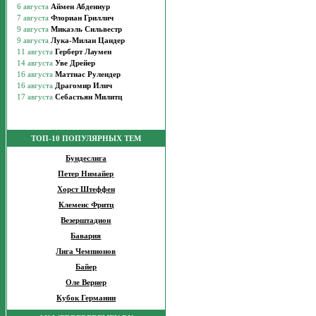
ТОП-10 ПОПУЛЯРНЫХ ТЕМ
Бундеслига
Петер Нимайер
Хорст Штеффен
Клеменс Фритц
Везерштадион
Бавария
Лига Чемпионов
Байер
Оле Вернер
Кубок Германии