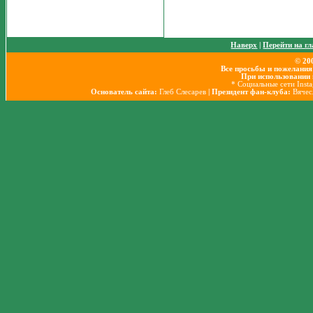
Наверх
|
Перейти на г
© 20
Все просьбы и пожелания
При использовании 
* Социальные сети Inst
Основатель сайта:
Глеб Слесарев
| Президент фан-клуба:
Вячес