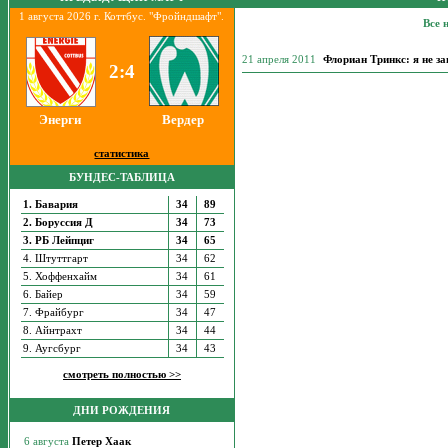
1 августа 2026 г. Коттбус. "Фройндшафт".
Все 
21 апреля 2011
Флориан Тринкс: я не з
2:4
Энерги
Вердер
статистика
БУНДЕС-ТАБЛИЦА
1. Бавария
34
89
2. Боруссия Д
34
73
3. РБ Лейпциг
34
65
4. Штуттгарт
34
62
5. Хоффенхайм
34
61
6. Байер
34
59
7. Фрайбург
34
47
8. Айнтрахт
34
44
9. Аугсбург
34
43
смотреть полностью >>
ДНИ РОЖДЕНИЯ