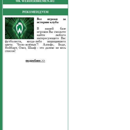
ФК WERDERBREMEN.RU
РЕКОМЕНДУЕМ
Все игроки за
историю клуба
В нашей базе
игроков Вы сможете
найти любого
интересующего Вас
футболиста, когда-либо защищавшего
цвета "бело-зелёных"! Аллофс, Боде,
Нойбарт, Озил, Шааф - это далеко не весь
список!
подробнее >>