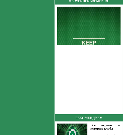
ФК WERDERBREMEN.RU
РЕКОМЕНДУЕМ
Все игроки за
историю клуба