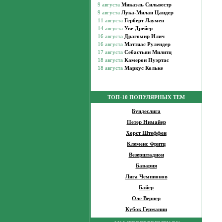
ТОП-10 ПОПУЛЯРНЫХ ТЕМ
Бундеслига
Петер Нимайер
Хорст Штеффен
Клеменс Фритц
Везерштадион
Бавария
Лига Чемпионов
Байер
Оле Вернер
Кубок Германии