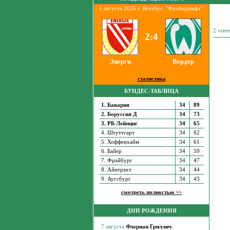
1 августа 2026 г. Коттбус. "Фройндшафт".
2 сент
2:4
Энерги
Вердер
статистика
БУНДЕС-ТАБЛИЦА
1. Бавария
34
89
2. Боруссия Д
34
73
3. РБ Лейпциг
34
65
4. Штуттгарт
34
62
5. Хоффенхайм
34
61
6. Байер
34
59
7. Фрайбург
34
47
8. Айнтрахт
34
44
9. Аугсбург
34
43
смотреть полностью >>
ДНИ РОЖДЕНИЯ