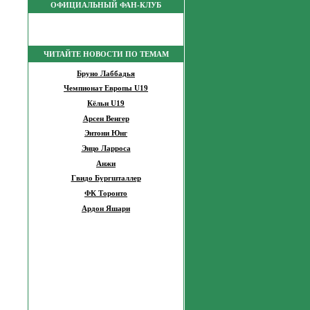
ОФИЦИАЛЬНЫЙ ФАН-КЛУБ
ЧИТАЙТЕ НОВОСТИ ПО ТЕМАМ
Бруно Лаббадья
Чемпионат Европы U19
Кёльн U19
Арсен Венгер
Энтони Юнг
Энцо Ларроса
Анжи
Гвидо Бургшталлер
ФК Торонто
Ардон Яшари