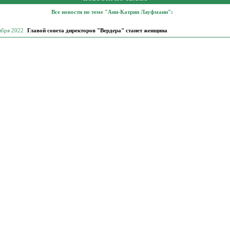
Все новости по теме "Анн-Катрин Лауфманн":
ября 2022
Главой совета директоров "Вердера" станет женщина