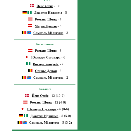
Йенс Стейе
- 10
Джастин Нджинма
- 5
Романо Шмид
- 4
Марко Грюлль
- 3
Самюэль Мбангюла
- 3
Ассистенты:
Романо Шмид
- 8
Юкинари Сугавара
- 6
Виктор Бонифейс
- 2
Оливье Деман
- 2
Самюэль Мбангюла
- 2
Гол-пас:
Йенс Стейе
- 12 (10-2)
Романо Шмид
- 12 (4-8)
Юкинари Сугавара
- 6 (0-6)
Джастин Нджинма
- 5 (5-0)
Самюэль Мбангюла
- 5 (3-2)