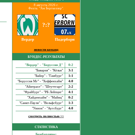
8 августа 2026 г.
Фехта. "Ам Бергкеллер".
?:?
Вердер
Падерборн
новости команд
БУНДЕС-РЕЗУЛЬТАТЫ
"Вердер" - "Боруссия Д"
0:2
"Бавария" - "Кёльн"
3:1
"Байер" - "Гамбург"
1:1
"Боруссия Мг" - "Хоффенхайм"
4:0
"Айнтрахт" - "Штуттгарт"
2:2
"Фрайбург" - "РБ Лейпциг"
4:1
"Хайденхайм" - "Майнц"
0:2
"Санкт-Паули" - "Вольфсбург"
1:3
"Унион" - "Аугсбург"
4:0
смотреть полностью >>
СТАТИСТИКА
Бомбардиры: