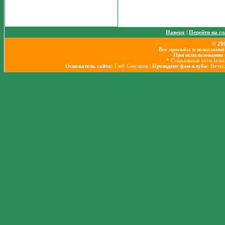
Наверх
|
Перейти на г
© 20
Все просьбы и пожелания
При использовании 
* Социальные сети Inst
Основатель сайта:
Глеб Слесарев
| Президент фан-клуба:
Вячес