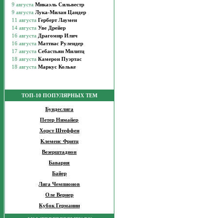
ТОП-10 ПОПУЛЯРНЫХ ТЕМ
Бундеслига
Петер Нимайер
Хорст Штеффен
Клеменс Фритц
Везерштадион
Бавария
Байер
Лига Чемпионов
Оле Вернер
Кубок Германии