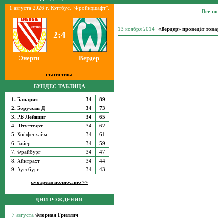
1 августа 2026 г. Коттбус. "Фройндшафт".
Все но
13 ноября 2014
«Вердер» проведёт това
2:4
Энерги
Вердер
статистика
БУНДЕС-ТАБЛИЦА
1. Бавария
34
89
2. Боруссия Д
34
73
3. РБ Лейпциг
34
65
4. Штуттгарт
34
62
5. Хоффенхайм
34
61
6. Байер
34
59
7. Фрайбург
34
47
8. Айнтрахт
34
44
9. Аугсбург
34
43
смотреть полностью >>
ДНИ РОЖДЕНИЯ