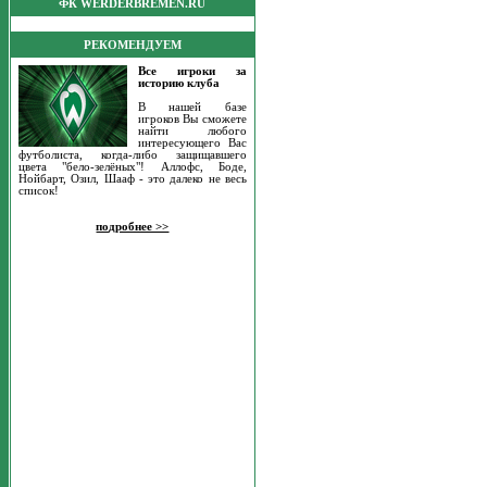
ФК WERDERBREMEN.RU
РЕКОМЕНДУЕМ
Все игроки за
историю клуба
В нашей базе
игроков Вы сможете
найти любого
интересующего Вас
футболиста, когда-либо защищавшего
цвета "бело-зелёных"! Аллофс, Боде,
Нойбарт, Озил, Шааф - это далеко не весь
список!
подробнее >>