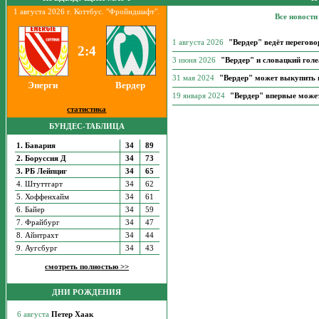
1 августа 2026 г. Коттбус. "Фройндшафт".
Все новости
1 августа 2026
"Вердер" ведёт перегов
2:4
3 июня 2026
"Вердер" и словацкий голе
31 мая 2024
"Вердер" может выкупить 
Энерги
Вердер
19 января 2024
"Вердер" впервые може
статистика
БУНДЕС-ТАБЛИЦА
1. Бавария
34
89
2. Боруссия Д
34
73
3. РБ Лейпциг
34
65
4. Штуттгарт
34
62
5. Хоффенхайм
34
61
6. Байер
34
59
7. Фрайбург
34
47
8. Айнтрахт
34
44
9. Аугсбург
34
43
смотреть полностью >>
ДНИ РОЖДЕНИЯ