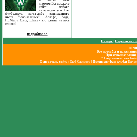
В нашей базе
игроков Вы сможете
найти любого
интересующего Вас
футболиста, когда-либо защищавшего
цвета "бело-зелёных"! Аллофс, Боде,
Нойбарт, Озил, Шааф - это далеко не весь
список!
подробнее >>
Наверх
|
Перейти на г
© 20
Все просьбы и пожелания
При использовании 
* Социальные сети Inst
Основатель сайта:
Глеб Слесарев
| Президент фан-клуба:
Вячес