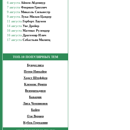
ТОП-10 ПОПУЛЯРНЫХ ТЕМ
Бундеслига
Петер Нимайер
Хорст Штеффен
Клеменс Фритц
Везерштадион
Бавария
Лига Чемпионов
Байер
Оле Вернер
Кубок Германии