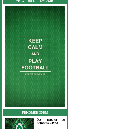
ФК WERDERBREMEN.RU
РЕКОМЕНДУЕМ
Все игроки за
историю клуба