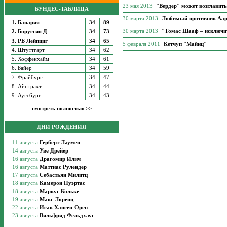
23 мая 2013
"Вердер" может возглавить
БУНДЕС-ТАБЛИЦА
30 марта 2013
Любимый противник Аар
1. Бавария
34
89
30 марта 2013
"Томас Шааф – исключит
2. Боруссия Д
34
73
3. РБ Лейпциг
34
65
5 февраля 2011
Кетчуп "Майнц"
4. Штуттгарт
34
62
5. Хоффенхайм
34
61
6. Байер
34
59
7. Фрайбург
34
47
8. Айнтрахт
34
44
9. Аугсбург
34
43
смотреть полностью >>
ДНИ РОЖДЕНИЯ