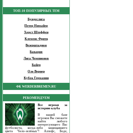
ТОП-10 ПОПУЛЯРНЫХ ТЕМ
Бундеслига
Петер Нимайер
Хорст Штеффен
Клеменс Фритц
Везерштадион
Бавария
Лига Чемпионов
Байер
Оле Вернер
Кубок Германии
ФК WERDERBREMEN.RU
РЕКОМЕНДУЕМ
Все игроки за
историю клуба
В нашей базе
игроков Вы сможете
найти любого
интересующего Вас
футболиста, когда-либо защищавшего
цвета "бело-зелёных"! Аллофс, Боде,