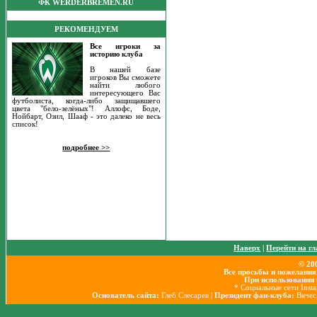
ФК WERDERBREMEN.RU
РЕКОМЕНДУЕМ
Все игроки за
историю клуба
В нашей базе
игроков Вы сможете
найти любого
интересующего Вас
футболиста, когда-либо защищавшего
цвета "бело-зелёных"! Аллофс, Боде,
Нойбарт, Озил, Шааф - это далеко не весь
список!
подробнее >>
Наверх
|
Перейти на г
© 20
Все просьбы и пожелания
При использовании 
* Социальные сети Inst
Основатель сайта:
Глеб Слесарев
| Президент фан-клуба:
Вячес