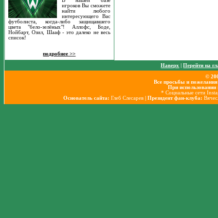
В нашей базе
игроков Вы сможете
найти любого
интересующего Вас
футболиста, когда-либо защищавшего
цвета "бело-зелёных"! Аллофс, Боде,
Нойбарт, Озил, Шааф - это далеко не весь
список!
подробнее >>
Наверх
|
Перейти на г
© 20
Все просьбы и пожелания
При использовании 
* Социальные сети Inst
Основатель сайта:
Глеб Слесарев
| Президент фан-клуба:
Вячес