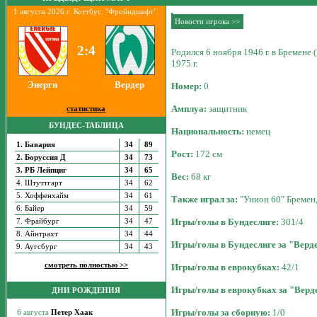
1 августа 2026 г. Коттбус. "Фройндшафт".
Новости игрока >>
2:4
Родился 6 ноября 1946 г. в Бремене 
1975 г.
Энерги
Вердер
Номер:
0
Амплуа:
защитник
статистика
БУНДЕС-ТАБЛИЦА
Национальность:
немец
1. Бавария
34
89
Рост:
172 см
2. Боруссия Д
34
73
3. РБ Лейпциг
34
65
Вес:
68 кг
4. Штуттгарт
34
62
5. Хоффенхайм
34
61
Также играл за:
"Унион 60" Бремен
6. Байер
34
59
Игры/голы в Бундеслиге:
301/4
7. Фрайбург
34
47
8. Айнтрахт
34
44
Игры/голы в Бундеслиге за "Верд
9. Аугсбург
34
43
смотреть полностью >>
Игры/голы в еврокубках:
42/1
Игры/голы в еврокубках за "Верд
ДНИ РОЖДЕНИЯ
Игры/голы за сборную:
1/0