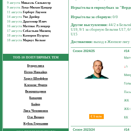
Игры/голы в еврокубках за "Верд
Игры/голы за сборную:
0/0
Другие выступления:
44/2 в Бельги
U19, 9/1 за сборную Бельгии U17, 6
U15
Достижения:
выход в Жюпиле-лигу 
Сезон 2024/25
#14
ТОП-10 ПОПУЛЯРНЫХ ТЕМ
Мат
Бундеслига
/
↓
↑
Петер Нимайер
Мин
Хорст Штеффен
Гол
Клеменс Фритц
Везерштадион
Пас
Бавария
ЖК
Байер
ЖК
Лига Чемпионов
€
9 млн
Оле Вернер
КК
Кубок Германии
Сезон 2023/24
#14