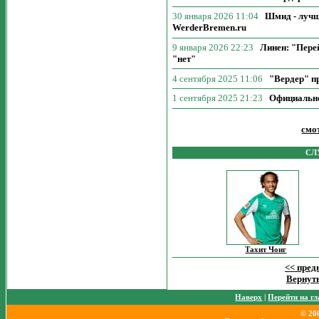
30 января 2026 11:04
Шмид - лучш
WerderBremen.ru
9 января 2026 22:23
Линен: "Перей
"нет"
4 сентября 2025 11:06
"Вердер" п
1 сентября 2025 21:23
Официально
смо
СЛ
Тахит Чонг
<< пре
Вернуть
Наверх
|
Перейти на г
© 20