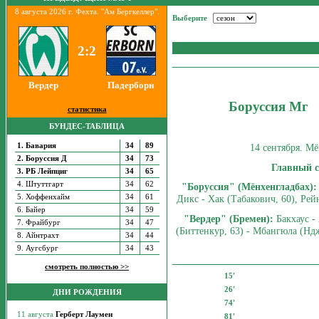
8 августа 2026 г. Фехта. "Ам Бергкеллер".
Выберите
2:2
Вердер
Падерборн
Боруссия Мг
статистика
БУНДЕС-ТАБЛИЦА
1. Бавария
34
89
14 сентября. Мё
2. Боруссия Д
34
73
Главный с
3. РБ Лейпциг
34
65
4. Штуттгарт
34
62
"Боруссия" (Мёнхенгладбах):
5. Хоффенхайм
34
61
Дикс - Хак (Табакович, 60), Рей
6. Байер
34
59
"Вердер" (Бремен):
Бакхаус - 
7. Фрайбург
34
47
(Биттенкур, 63) - Мбангюла (Ндж
8. Айнтрахт
34
44
9. Аугсбург
34
43
смотреть полностью >>
15'
26'
ДНИ РОЖДЕНИЯ
74'
81'