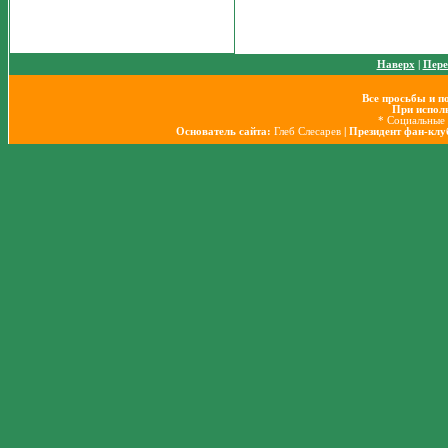
Наверх
|
Пере
Все просьбы и п
При исполь
* Социальные 
Основатель сайта:
Глеб Слесарев
| Президент фан-кл