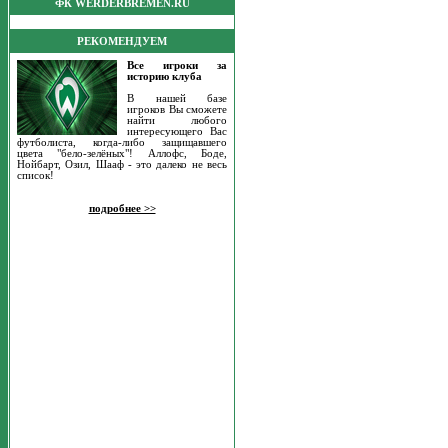
ФК WERDERBREMEN.RU
РЕКОМЕНДУЕМ
Все игроки за
историю клуба
В нашей базе
игроков Вы сможете
найти любого
интересующего Вас
футболиста, когда-либо защищавшего
цвета "бело-зелёных"! Аллофс, Боде,
Нойбарт, Озил, Шааф - это далеко не весь
список!
подробнее >>