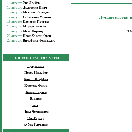
Лучшие игроки п
вс
ТОП-10 ПОПУЛЯРНЫХ ТЕМ
Бундеслига
Петер Нимайер
Хорст Штеффен
Клеменс Фритц
Везерштадион
Бавария
Байер
Лига Чемпионов
Оле Вернер
Кубок Германии