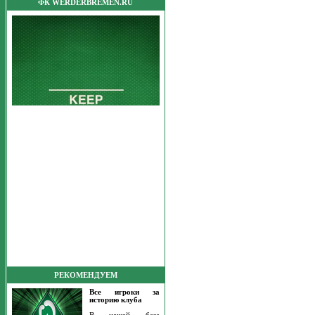
ФК WERDERBREMEN.RU
РЕКОМЕНДУЕМ
Все игроки за
историю клуба