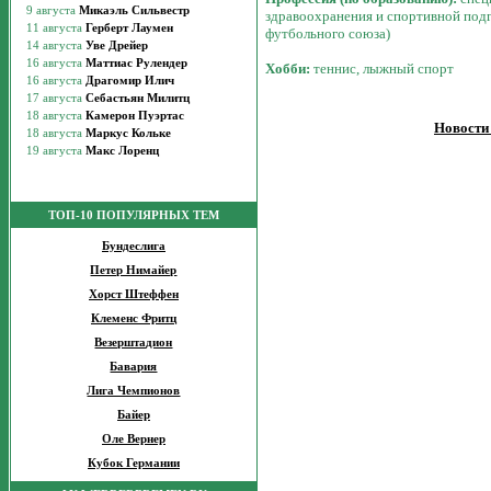
здравоохранения и спортивной подг
футбольного союза)
Хобби:
теннис, лыжный спорт
Новости
ТОП-10 ПОПУЛЯРНЫХ ТЕМ
Бундеслига
Петер Нимайер
Хорст Штеффен
Клеменс Фритц
Везерштадион
Бавария
Лига Чемпионов
Байер
Оле Вернер
Кубок Германии