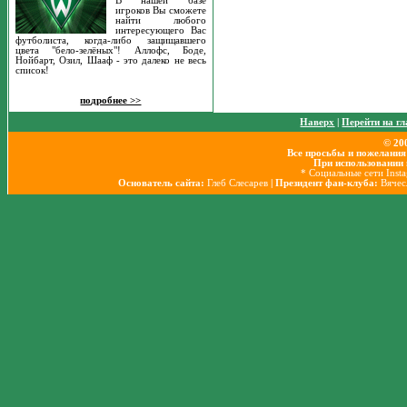
В нашей базе
игроков Вы сможете
найти любого
интересующего Вас
футболиста, когда-либо защищавшего
цвета "бело-зелёных"! Аллофс, Боде,
Нойбарт, Озил, Шааф - это далеко не весь
список!
подробнее >>
Наверх
|
Перейти на г
© 20
Все просьбы и пожелания
При использовании 
* Социальные сети Inst
Основатель сайта:
Глеб Слесарев
| Президент фан-клуба:
Вячес