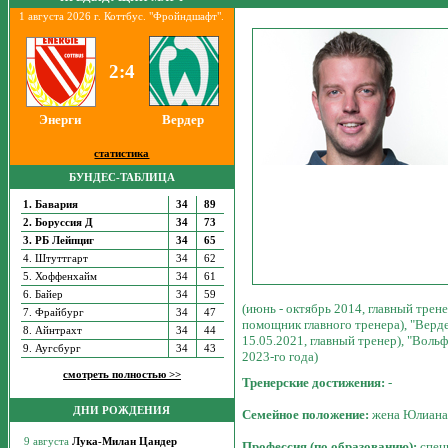
1 августа 2026 г. Коттбус. "Фройндшафт".
2:4
Энерги
Вердер
статистика
БУНДЕС-ТАБЛИЦА
1. Бавария
34
89
2. Боруссия Д
34
73
3. РБ Лейпциг
34
65
4. Штуттгарт
34
62
5. Хоффенхайм
34
61
6. Байер
34
59
(июнь - октябрь 2014, главный трене
7. Фрайбург
34
47
помощник главного тренера),
"Верде
8. Айнтрахт
34
44
15.05.2021, главный тренер
), "Воль
9. Аугсбург
34
43
2023-го года)
смотреть полностью >>
Тренерские достижения:
-
ДНИ РОЖДЕНИЯ
Семейное положение:
жена Юлиана,
Профессия (по образованию):
спец