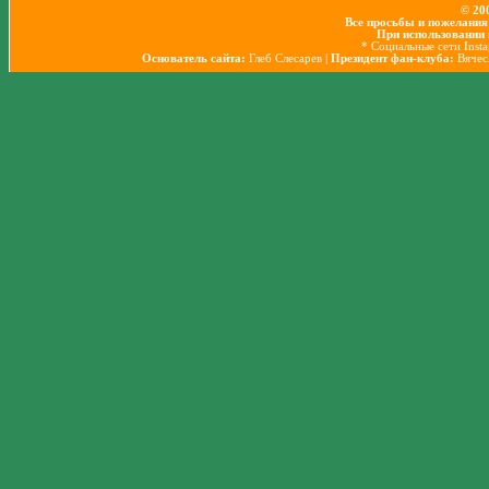
© 20
Все просьбы и пожелания
При использовании 
* Социальные сети Inst
Основатель сайта:
Глеб Слесарев
| Президент фан-клуба:
Вячес