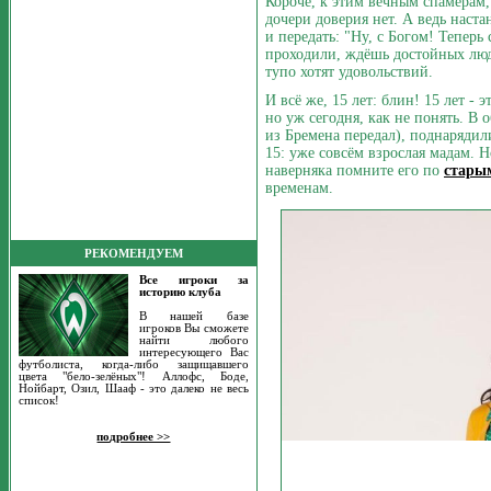
Короче, к этим вечным спамерам
дочери доверия нет. А ведь наста
и передать: "Ну, с Богом! Теперь
проходили, ждёшь достойных люде
тупо хотят удовольствий.
И всё же, 15 лет: блин! 15 лет - 
но уж сегодня, как не понять. В
из Бремена передал), поднарядил
15: уже совсём взрослая мадам. Н
наверняка помните его по
стары
временам.
РЕКОМЕНДУЕМ
Все игроки за
историю клуба
В нашей базе
игроков Вы сможете
найти любого
интересующего Вас
футболиста, когда-либо защищавшего
цвета "бело-зелёных"! Аллофс, Боде,
Нойбарт, Озил, Шааф - это далеко не весь
список!
подробнее >>