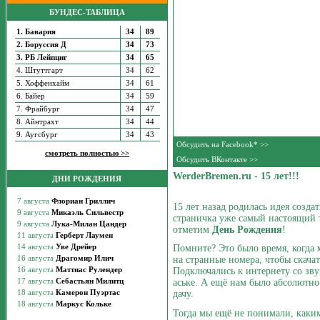
БУНДЕС-ТАБЛИЦА
1. Бавария
34
89
2. Боруссия Д
34
73
3. РБ Лейпциг
34
65
4. Штуттгарт
34
62
5. Хоффенхайм
34
61
6. Байер
34
59
7. Фрайбург
34
47
8. Айнтрахт
34
44
9. Аугсбург
34
43
Обсудить на Facebook* >>
смотреть полностью >>
Обсудить ВКонтакте >>
WerderBremen.ru - 15 лет!!!
ДНИ РОЖДЕНИЯ
15 лет назад родилась идея созда
страничка уже самый настоящий т
отметим
День Рождения
!
Помните? Это было время, когда
на странные номера, чтобы скач
Подключались к интернету со зв
аське. А ещё нам было абсолютно
дачу.
Тогда мы ещё не понимали, каким