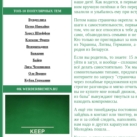
наше дитё. Как водится, в первые
ним вручную пелёнки и без перер
хвалили и улыбались ему при вст
ТОП-10 ПОПУЛЯРНЫХ ТЕМ
Потом наша страничка окрепла: 
Бундеслига
шаги к самостоятельности, первы
Петер Нимайер
том, что не все относятся к тебе
Хорст Штеффен
сами, обзаводились семьями и не
Кто только не приглядывал за ни
Клеменс Фритц
из Украины, Литвы, Германии, а
Везерштадион
родня из Беларуси.
Бавария
Если вы родитель, то знаете: 15 л
Байер
уйти в загул, и вообще - сплошн
всё делать самостоятельно. Уж мы
Лига Чемпионов
сомнительными типами, предлага
Оле Вернер
интернете по запросу "страничка 
Кубок Германии
через похабные предложения купи
строгие разговоры и мягко отчиты
ФК WERDERBREMEN.RU
вы не купите мне новый движок, 
из базы" вынуждают тянуться за в
находить компромиссы.
А ещё эти тинейджеры постоянно с
зайдёшь в контакт или твиттер, в
же и за собой следить, наполнять
нам надо и других карапузов вос
Молодёжь пошла...