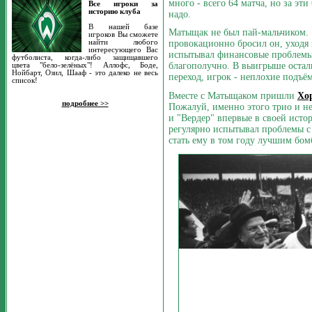
много - всего 64 матча, но за эти
Все игроки за
историю клуба
надо.
В нашей базе
Матыщак не был пай-мальчиком. "
игроков Вы сможете
найти любого
провокационно бросил он, уходя 
интересующего Вас
испытывал финансовые проблемы,
футболиста, когда-либо защищавшего
благополучно. В выигрыше остал
цвета "бело-зелёных"! Аллофс, Боде,
Нойбарт, Озил, Шааф - это далеко не весь
переход, игрок - неплохие подъё
список!
Вместе с Матыщаком пришли
Хо
подробнее >>
Пожалуй, именно этого трио и не
и "Вердер" впервые в своей ист
регулярно испытывал проблемы с 
стать ему в том году лучшим бом