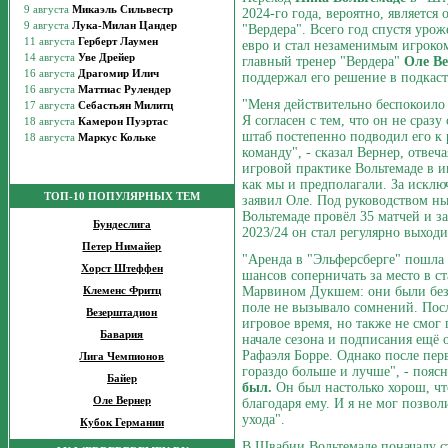
2024-го года, вероятно, являетс
"Вердера". Всего год спустя уро
евро и стал незаменимым игроко
главный тренер "Вердера"
Оле В
поддержал его решение в подкаст
"Меня действительно беспокоило 
Я согласен с тем, что он не сраз
штаб постепенно подводил его к 
команду", - сказал Вернер, отвеч
игровой практике Вольтемаде в и
как мы и предполагали. За исключ
ТОП-10 ПОПУЛЯРНЫХ ТЕМ
заявил Оле. Под руководством н
Вольтемаде провёл 35 матчей и за
Бундеслига
2023/24 он стал регулярно выходи
Петер Нимайер
"Аренда в "Эльферсберге" пошла 
Хорст Штеффен
шансов соперничать за место в с
Марвином Дукшем: они были без
Клеменс Фритц
поле не вызывало сомнений. Пос
Везерштадион
игровое время, но также не смог 
Бавария
начале сезона и подписания ещё
Рафаэля Борре. Однако после перв
Лига Чемпионов
гораздо больше и лучше", - пояс
Байер
был.
Он был настолько хорош, чт
Оле Вернер
благодаря ему. И я не мог позволи
ухода".
Кубок Германии
В Швабии Вольтемаде поначалу ст