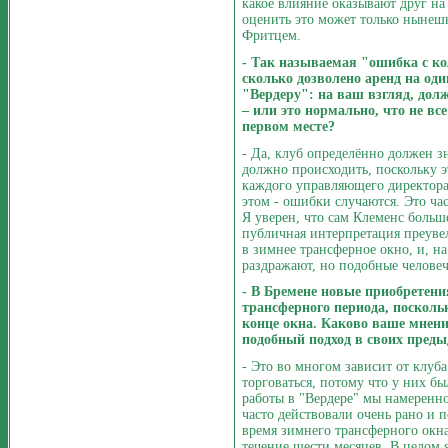
какое влияние оказывают друг на
оценить это может только нынешн
Фритцем.
- Так называемая "ошибка с кол
сколько дозволено аренд на од
"Вердеру": на ваш взгляд, дол
– или это нормально, что не все
первом месте?
- Да, клуб определённо должен з
должно происходить, поскольку э
каждого управляющего директора 
этом - ошибки случаются. Это ча
Я уверен, что сам Клеменс больш
публичная интерпретация преуве
в зимнее трансферное окно, и, н
раздражают, но подобные человеч
- В Бремене новые приобретени
трансферного периода, посколь
конце окна. Каково ваше мнени
подобный подход в своих пред
- Это во многом зависит от клуб
торговаться, потому что у них б
работы в "Вердере" мы намеренно
часто действовали очень рано и
время зимнего трансферного окна
течение шести месяцев. В целом я