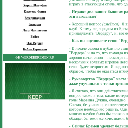
играть в атакующем стиле, что с
Хорст Штеффен
- Играют два ваших бывших раб
Клеменс Фритц
эти выходные?
Везерштадион
- Хороший вопрос
(смеётся)
. Я 
Бавария
клуб. К тому же, я родом из Брем
Лига Чемпионов
принадлежать "Вердеру", и, возм
Байер
- Как вы оцениваете сезон "Ве
Оле Вернер
- В начале сезона я публично зая
Кубок Германии
"Вердера" и на то, что команда 
хорошо начал сезон – несмотря на
ФК WERDERBREMEN.RU
нескольких волевых игроков летом
сезон будет непростым. Я надеюсь
образом, чтобы не оказаться втя
- Руководство "Вердера" часто
даже улучшился с точки зрения
- Я считаю, что они действитель
вопрос также в том, какие потер
голы Марвина Дукша, очевидно, 
Состав, безусловно, соответству
которые необходимо решить. Одна
многих клубов было бы сложно н
обладал бы теми же качествами, 
- Сейчас Бремен уделяет боль