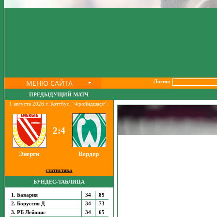
МЕНЮ САЙТА
Логин:
ПРЕДЫДУЩИЙ МАТЧ
1 августа 2026 г. Коттбус. "Фройндшафт".
2:4
Энерги
Вердер
статистика
БУНДЕС-ТАБЛИЦА
1. Бавария
34
89
2. Боруссия Д
34
73
3. РБ Лейпциг
34
65