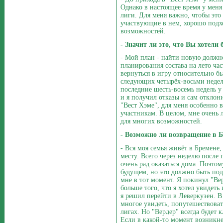
Однако в настоящее время у мен
лиги. Для меня важно, чтобы эт
участвующие в нем, хорошо подхо
возможностей.
- Значит ли это, что Вы хотели
- Мой план - найти новую должно
планирования состава на лето ча
вернуться в игру относительно бы
следующих четырёх-восьми недель
последние шесть-восемь недель у
и я получил отказы и сам отклон
"Вест Хэме", для меня особенно в
участникам. В целом, мне очень л
для многих возможностей.
- Возможно ли возвращение в 
- Вся моя семья живёт в Бремене
месту. Всего через неделю после
очень рад оказаться дома. Поэто
будущем, но это должно быть по
мне в тот момент. Я покинул "Вер
больше того, что я хотел увидеть
я решил перейти в Леверкузен. В
многое увидеть, попутешествоват
лигах. Но "Вердер" всегда будет 
Если в какой-то момент возникне