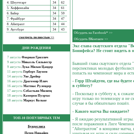
4. Штуттгарт
34
62
5. Хоффенхайм
34
61
6. Байер
34
59
7. Фрайбург
34
47
8. Айнтрахт
34
44
9. Аугсбург
34
43
Обсудить на Facebook* >>
смотреть полностью >>
Обсудить ВКонтакте >>
Экс-глава скаутского отдела "
ДНИ РОЖДЕНИЯ
Бонифейса? Не стоит видеть в 
Бывший глава скаутского отдела 
перспективах молодых футболист
попасть на чемпионат мира и есть
- Герр Штайдтен, где вы будет
в субботу?
- Поскольку в субботу я, к сожал
игру только по телевизору и не 
случае я бы обязательно пошёл.
- Какого матча Вы ожидаете?
ТОП-10 ПОПУЛЯРНЫХ ТЕМ
- Я ожидаю результативной игры.
после поражения в Лиге Чемпионо
Бундеслига
"Айнтрахтом" в концовке матча, 
Петер Нимайер
учитывая их игру и силу соперни