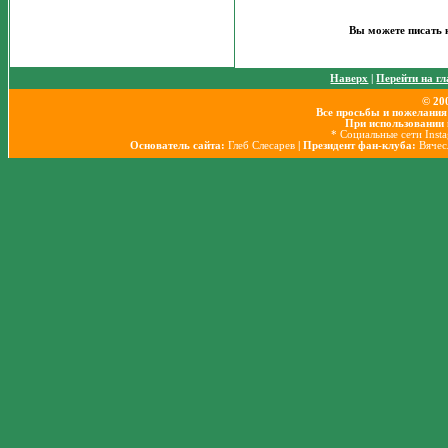
Вы можете писать 
Наверх
|
Перейти на г
© 20
Все просьбы и пожелания
При использовании 
* Социальные сети Inst
Основатель сайта:
Глеб Слесарев
| Президент фан-клуба:
Вячес