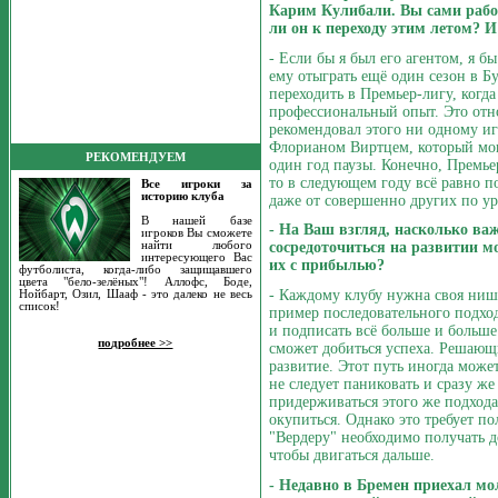
Карим Кулибали. Вы сами работ
ли он к переходу этим летом? И
- Если бы я был его агентом, я б
ему отыграть ещё один сезон в Бу
переходить в Премьер-лигу, когд
профессиональный опыт. Это отно
рекомендовал этого ни одному иг
Флорианом Виртцем, который мог
РЕКОМЕНДУЕМ
один год паузы. Конечно, Премье
то в следующем году всё равно 
Все игроки за
историю клуба
даже от совершенно других по у
В нашей базе
- На Ваш взгляд, насколько важ
игроков Вы сможете
найти любого
сосредоточиться на развитии м
интересующего Вас
их с прибылью?
футболиста, когда-либо защищавшего
цвета "бело-зелёных"! Аллофс, Боде,
- Каждому клубу нужна своя ниша
Нойбарт, Озил, Шааф - это далеко не весь
список!
пример последовательного подход
и подписать всё больше и больше
подробнее >>
сможет добиться успеха. Решающ
развитие. Этот путь иногда мож
не следует паниковать и сразу ж
придерживаться этого же подхода
окупиться. Однако это требует по
"Вердеру" необходимо получать д
чтобы двигаться дальше.
- Недавно в Бремен приехал м