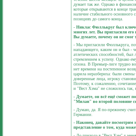
думает так же. Однако в финансо
которые открываются в конце тр
наличие стабильного основного с
позициях до самого конца.
- Никлас Фюллькруг был ключ
многих лет. Вы пригласили его 
Вы думаете, почему он не смог
- Мы пригласили Фюллькруга, по
нападающего, каким он и был - 
атлетических способностей, был 
стремлением к успеху. Однако ем
сезона. В Премьер-лиге трудно во
нет времени на постепенное возв
царила неразбериха: были смены т
доверенные лица, игроку станови
Поэтому, к сожалению, сочетание
и "Вест Хэма" не сложилось так, 
- Думаете, он всё ещё сможет п
"Милан" во второй половине с
- Думаю, да. Я по-прежнему сч
Германии.
- Наконец, давайте посмотрим н
представление о том, куда мож
- До прихода в "Вест Хэм" у меня