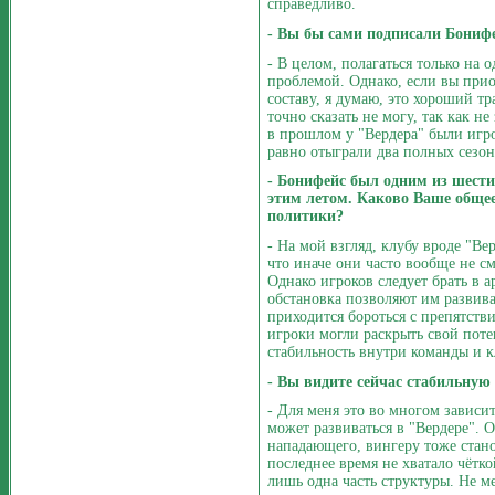
справедливо.
- Вы бы сами подписали Бонифе
- В целом, полагаться только на 
проблемой. Однако, если вы прио
составу, я думаю, это хороший тр
точно сказать не могу, так как н
в прошлом у "Вердера" были игро
равно отыграли два полных сезона
- Бонифейс был одним из шести
этим летом. Каково Ваше общее
политики?
- На мой взгляд, клубу вроде "Ве
что иначе они часто вообще не с
Однако игроков следует брать в ар
обстановка позволяют им развива
приходится бороться с препятств
игроки могли раскрыть свой поте
стабильность внутри команды и к
- Вы видите сейчас стабильную
- Для меня это во многом зависи
может развиваться в "Вердере". 
нападающего, вингеру тоже стан
последнее время не хватало чётко
лишь одна часть структуры. Не ме