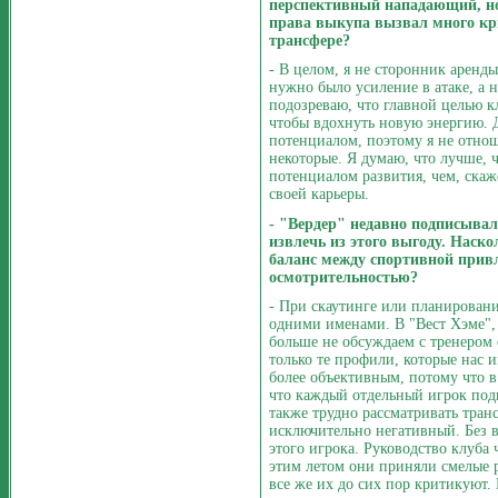
перспективный нападающий, но 
права выкупа вызвал много кр
трансфере?
- В целом, я не сторонник аренд
нужно было усиление в атаке, а 
подозреваю, что главной целью 
чтобы вдохнуть новую энергию. 
потенциалом, поэтому я не отнош
некоторые. Я думаю, что лучше, 
потенциалом развития, чем, скаж
своей карьеры.
- "Вердер" недавно подписывал 
извлечь из этого выгоду. Нас
баланс между спортивной прив
осмотрительностью?
- При скаутинге или планировани
одними именами. В "Вест Хэме", 
больше не обсуждаем с тренером 
только те профили, которые нас и
более объективным, потому что в
что каждый отдельный игрок по
также трудно рассматривать тра
исключительно негативный. Без в
этого игрока. Руководство клуба 
этим летом они приняли смелые
все же их до сих пор критикуют.