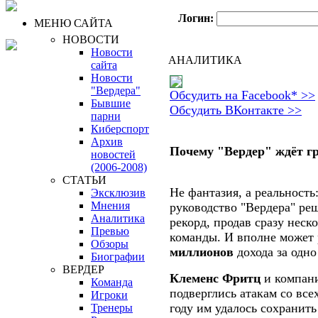
Логин:
МЕНЮ САЙТА
НОВОСТИ
Новости
АНАЛИТИКА
сайта
Новости
"Вердера"
Обсудить на Facebook* >>
Бывшие
Обсудить ВКонтакте >>
парни
Киберспорт
Архив
Почему "Вердер" ждёт г
новостей
(2006-2008)
СТАТЬИ
Не фантазия, а реальность
Эксклюзив
Мнения
руководство "Вердера" ре
Аналитика
рекорд, продав сразу нес
Превью
команды. И вполне может
Обзоры
миллионов
дохода за одно
Биографии
ВЕРДЕР
Клеменс Фритц
и компани
Команда
подверглись атакам со все
Игроки
году им удалось сохранить 
Тренеры