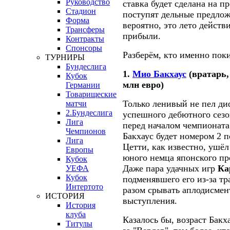
Руководство
ставка будет сделана на п
Стадион
поступят дельные предлож
Форма
вероятно, это лето действ
Трансферы
прибыли.
Контракты
Спонсоры
Разберём, кто именно поки
ТУРНИРЫ
Бундеслига
1.
Мио Бакхаус
(вратарь,
Кубок
млн евро)
Германии
Товарищеские
Только ленивый не пел д
матчи
2.Бундеслига
успешного дебютного сезон
Лига
перед началом чемпионата
Чемпионов
Бакхаус будет номером 2 
Лига
Цетти, как известно, ушёл
Европы
юного немца японского пр
Кубок
Даже пара удачных игр
Ка
УЕФА
Кубок
подменявшего его из-за т
Интертото
разом срывать аплодисмен
ИСТОРИЯ
выступления.
История
клуба
Казалось бы, возраст Бакх
Титулы