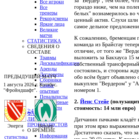
за "Вердер", тем более, ч
Все игроки
гораздо ниже, чем на поле
Все
тренеры
белых" вознамерилось во ч
Рекордсмены
ценный актив. Слухи шли 
Яркие лица
самое дельное предложени
Великие
матчи
К сожалению, бременцам п
СТАТИСТИКА
команда из Брайсгау тепер
СВЕДЕНИЯ О
отличие, от того же "Верд
СОСТАВЕ
выложить за Бакхауса 15 м
Травмы
Дисквалификации
собственный трансферный
Аренды
состоялись, и стороны жду
Легионеры
ПРЕДЫДУЩИЙ МАТЧ
обо всём будет объявлено
Сборники
выкуплен "Вердером" у "А
1 августа 2026 г. Коттбус.
Самые
номером 1.
"Фройндшафт".
опытные
Пенальтисты
2.
Йенс Стейе
(полузащит
Трансферные
стоимость: 14 млн евро)
стоимости
2:4
ФАН-КЛУБ
ЛИГА
Датчанин пачками кладёт г
ПРОГНОЗИСТОВ
при этом ярко выраженны
Энерги
Вердер
О БРЕМЕНЕ
Достаточно сказать, что з
Информация
статистика