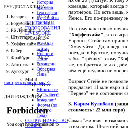
их он 20 (!) штук. К тому
История
команды, который всегда г
БУНДЕС-ТАБЛИЦА
Бремена
партнёров. Но есть вещь, 
География
1. Бавария
34
89
Куда пойти
Йенса. Его по-прежнему н
ВИКТОРИНЫ
2. Боруссия Д
34
73
ГОЛОСОВАНИЯ
Поэтому как только появил
3. РБ Лейпциг
34
65
LIVESCORE
"Хоффенхайм"
, что сыгр
4. Штуттгарт
34
62
О САЙТЕ
Европы, Стейе сам пришёл
Команда
5. Хоффенхайм
34
61
"Хочу уйти". Да, а ведь, п
сайта
6. Байер
34
59
поездке в Братске, получи
Новости
7. Фрайбург
34
47
забил "трёшку" этому "Хоф
сайта
Вакансии
же, по-братски, мы отдаём
8. Айнтрахт
34
44
Обратная
чём ещё недавно не опере
9. Аугсбург
34
43
связь
МЫ В
Возраст Стейе не позволя
смотреть полностью >>
СОЦСЕТЯХ
предлагает 11 млн евро и 
ВКонтакте
"Вердер" не в состоянии ск
X (Twitter)*
ДНИ РОЖДЕНИЯ
Instagram*
3.
Карим Кулибали
(защи
Форум (до
стоимость: 22 млн евро)
2008-го
года)
Самая "жирная" возможнос
СОТРУДНИЧЕСТВО
ПОИСК
этим летом. 18-летний за