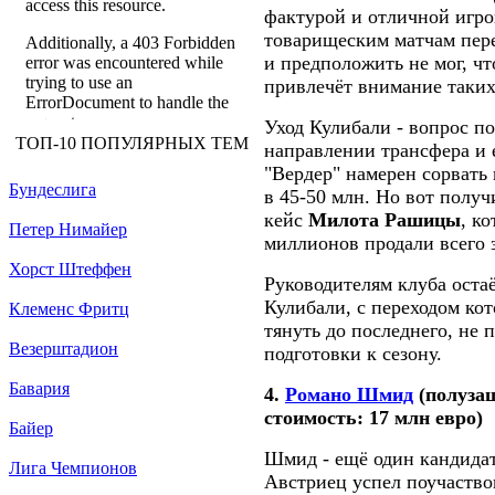
фактурой и отличной игро
товарищеским матчам пере
и предположить не мог, чт
привлечёт внимание таких
Уход Кулибали - вопрос п
ТОП-10 ПОПУЛЯРНЫХ ТЕМ
направлении трансфера и 
"Вердер" намерен сорвать
Бундеслига
в 45-50 млн. Но вот получ
кейс
Милота Рашицы
, к
Петер Нимайер
миллионов продали всего з
Хорст Штеффен
Руководителям клуба остаё
Кулибали, с переходом кот
Клеменс Фритц
тянуть до последнего, не 
Везерштадион
подготовки к сезону.
Бавария
4.
Романо Шмид
(полуза
стоимость: 17 млн евро)
Байер
Шмид - ещё один кандидат
Лига Чемпионов
Австриец успел поучаство