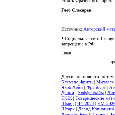
стоять у разбитого корыта.
Глеб Слесарев
Источник:
Авторский мате
* Социальные сети Instagra
запрещены в РФ
пр
Другие по новости по тем
Клеменс Фритц
|
Михаэль 
Якоб Хейн
|
Фрайбург
|
Ар
Дании
|
Хоффенхайм
|
Лиг
ПСЖ
|
Товарищеские матч
Шмид
|
ЧЕ-2024
|
ЧМ-202
Штарк
|
Давид Ковнацкий
Хансен-Орён
|
Видзев
|
Да