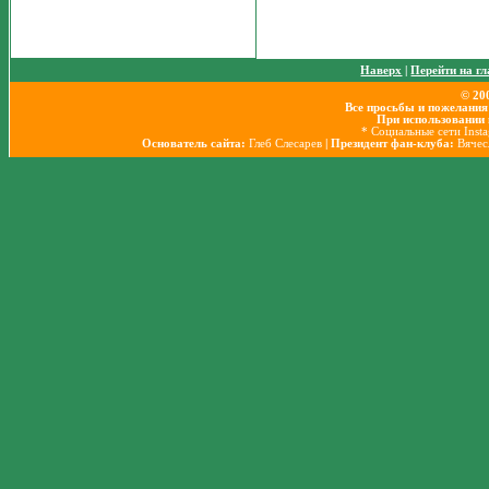
Наверх
|
Перейти на г
© 20
Все просьбы и пожелания
При использовании 
* Социальные сети Inst
Основатель сайта:
Глеб Слесарев
| Президент фан-клуба:
Вячес