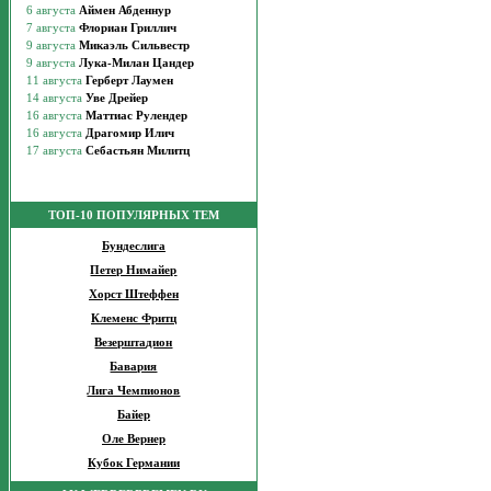
ТОП-10 ПОПУЛЯРНЫХ ТЕМ
Бундеслига
Петер Нимайер
Хорст Штеффен
Клеменс Фритц
Везерштадион
Бавария
Лига Чемпионов
Байер
Оле Вернер
Кубок Германии