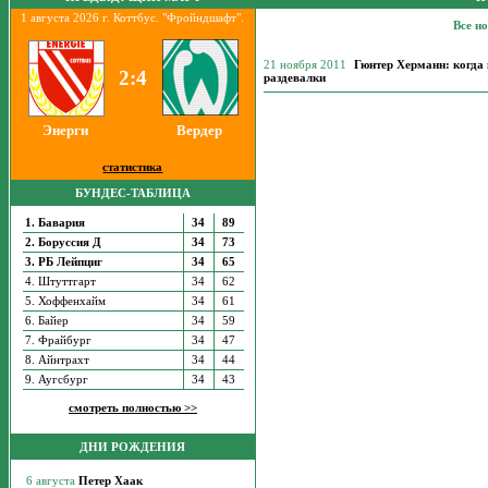
1 августа 2026 г. Коттбус. "Фройндшафт".
Все н
21 ноября 2011
Гюнтер Херманн: когда 
2:4
раздевалки
Энерги
Вердер
статистика
БУНДЕС-ТАБЛИЦА
1. Бавария
34
89
2. Боруссия Д
34
73
3. РБ Лейпциг
34
65
4. Штуттгарт
34
62
5. Хоффенхайм
34
61
6. Байер
34
59
7. Фрайбург
34
47
8. Айнтрахт
34
44
9. Аугсбург
34
43
смотреть полностью >>
ДНИ РОЖДЕНИЯ