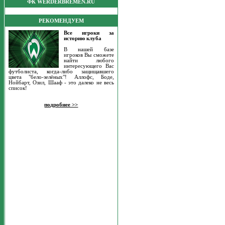
ФК WERDERBREMEN.RU
РЕКОМЕНДУЕМ
Все игроки за
историю клуба
В нашей базе
игроков Вы сможете
найти любого
интересующего Вас
футболиста, когда-либо защищавшего
цвета "бело-зелёных"! Аллофс, Боде,
Нойбарт, Озил, Шааф - это далеко не весь
список!
подробнее >>