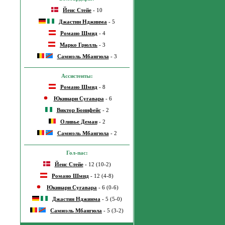
Йенс Стейе
- 10
Джастин Нджинма
- 5
Романо Шмид
- 4
Марко Грюлль
- 3
Самюэль Мбангюла
- 3
Ассистенты:
Романо Шмид
- 8
Юкинари Сугавара
- 6
Виктор Бонифейс
- 2
Оливье Деман
- 2
Самюэль Мбангюла
- 2
Гол-пас:
Йенс Стейе
- 12 (10-2)
Романо Шмид
- 12 (4-8)
Юкинари Сугавара
- 6 (0-6)
Джастин Нджинма
- 5 (5-0)
Самюэль Мбангюла
- 5 (3-2)