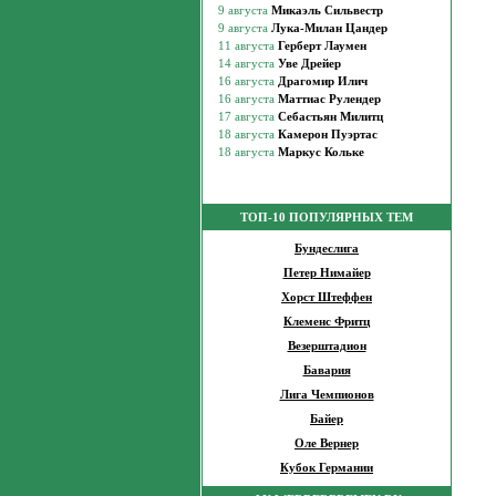
ТОП-10 ПОПУЛЯРНЫХ ТЕМ
Бундеслига
Петер Нимайер
Хорст Штеффен
Клеменс Фритц
Везерштадион
Бавария
Лига Чемпионов
Байер
Оле Вернер
Кубок Германии