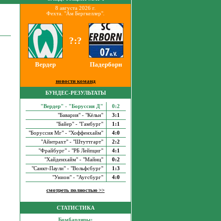
8 августа 2026 г.
Фехта. "Ам Бергкеллер".
?:?
Вердер
Падерборн
новости команд
БУНДЕС-РЕЗУЛЬТАТЫ
"Вердер" - "Боруссия Д"
0:2
"Бавария" - "Кёльн"
3:1
"Байер" - "Гамбург"
1:1
"Боруссия Мг" - "Хоффенхайм"
4:0
"Айнтрахт" - "Штуттгарт"
2:2
"Фрайбург" - "РБ Лейпциг"
4:1
"Хайденхайм" - "Майнц"
0:2
"Санкт-Паули" - "Вольфсбург"
1:3
"Унион" - "Аугсбург"
4:0
смотреть полностью >>
СТАТИСТИКА
Бомбардиры: