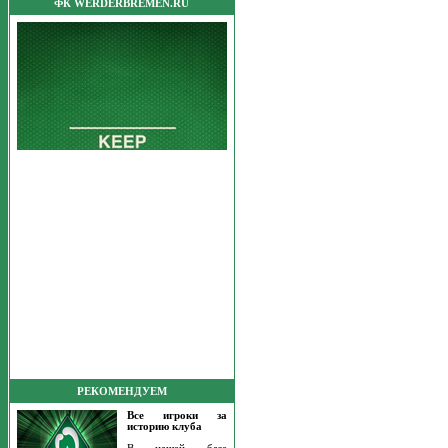
ФК WERDERBREMEN.RU
РЕКОМЕНДУЕМ
Все игроки за
историю клуба