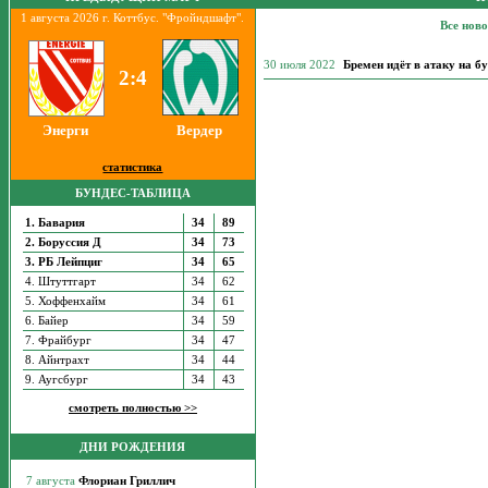
1 августа 2026 г. Коттбус. "Фройндшафт".
Все нов
30 июля 2022
Бремен идёт в атаку на б
2:4
Энерги
Вердер
статистика
БУНДЕС-ТАБЛИЦА
1. Бавария
34
89
2. Боруссия Д
34
73
3. РБ Лейпциг
34
65
4. Штуттгарт
34
62
5. Хоффенхайм
34
61
6. Байер
34
59
7. Фрайбург
34
47
8. Айнтрахт
34
44
9. Аугсбург
34
43
смотреть полностью >>
ДНИ РОЖДЕНИЯ