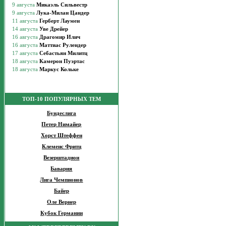
ТОП-10 ПОПУЛЯРНЫХ ТЕМ
Бундеслига
Петер Нимайер
Хорст Штеффен
Клеменс Фритц
Везерштадион
Бавария
Лига Чемпионов
Байер
Оле Вернер
Кубок Германии