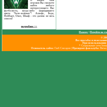
В нашей базе
игроков Вы сможете
найти любого
интересующего Вас
футболиста, когда-либо защищавшего
цвета "бело-зелёных"! Аллофс, Боде,
Нойбарт, Озил, Шааф - это далеко не весь
список!
подробнее >>
Наверх
|
Перейти на г
© 20
Все просьбы и пожелания
При использовании 
* Социальные сети Inst
Основатель сайта:
Глеб Слесарев
| Президент фан-клуба:
Вячес