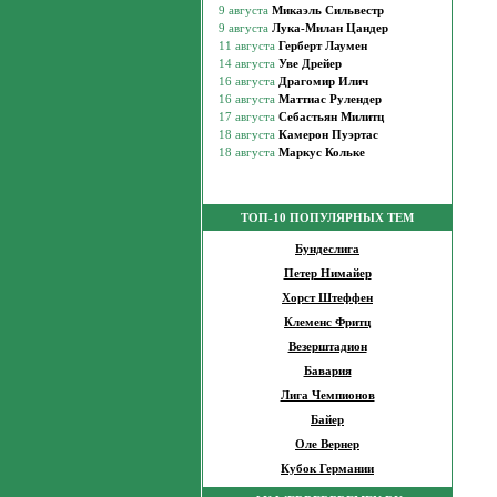
ТОП-10 ПОПУЛЯРНЫХ ТЕМ
Бундеслига
Петер Нимайер
Хорст Штеффен
Клеменс Фритц
Везерштадион
Бавария
Лига Чемпионов
Байер
Оле Вернер
Кубок Германии