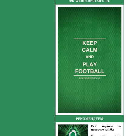
ФК WERDERBREMEN.RU
РЕКОМЕНДУЕМ
Все игроки за
историю клуба