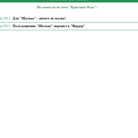
Все новости по теме "Кристиан Фукс":
ня 2011
Для "Шальке" - ничего не жалко!
ня 2011
Полузащитник "Шальке" перешел в "Вердер"