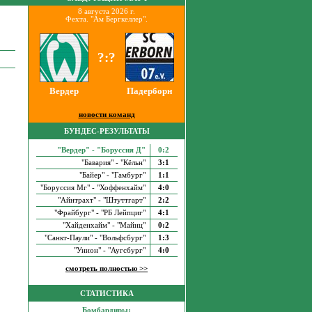
8 августа 2026 г.
Фехта. "Ам Бергкеллер".
?:?
Вердер
Падерборн
новости команд
БУНДЕС-РЕЗУЛЬТАТЫ
"Вердер" - "Боруссия Д"
0:2
"Бавария" - "Кёльн"
3:1
"Байер" - "Гамбург"
1:1
"Боруссия Мг" - "Хоффенхайм"
4:0
"Айнтрахт" - "Штуттгарт"
2:2
"Фрайбург" - "РБ Лейпциг"
4:1
"Хайденхайм" - "Майнц"
0:2
"Санкт-Паули" - "Вольфсбург"
1:3
"Унион" - "Аугсбург"
4:0
смотреть полностью >>
СТАТИСТИКА
Бомбардиры: