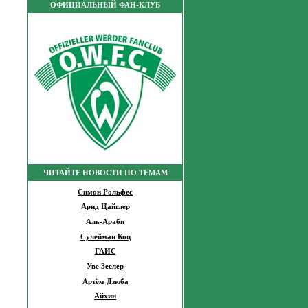
ОФИЦИАЛЬНЫЙ ФАН-КЛУБ
ЧИТАЙТЕ НОВОСТИ ПО ТЕМАМ
Симон Рольфес
Арнд Цайглер
Аль-Араби
Сулейман Коц
ГАИС
Уве Зеелер
Артём Дзюба
Айхин