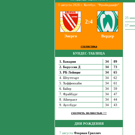
1 августа 2026 г. Коттбус. "Фройндшафт".
25 ию
2:4
17 ию
Энерги
Вердер
статистика
БУНДЕС-ТАБЛИЦА
1. Бавария
34
89
2. Боруссия Д
34
73
3. РБ Лейпциг
34
65
4. Штуттгарт
34
62
5. Хоффенхайм
34
61
6. Байер
34
59
7. Фрайбург
34
47
8. Айнтрахт
34
44
9. Аугсбург
34
43
смотреть полностью >>
ДНИ РОЖДЕНИЯ