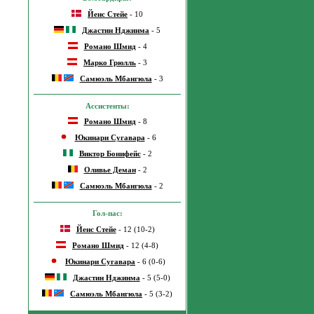
Йенс Стейе
- 10
Джастин Нджинма
- 5
Романо Шмид
- 4
Марко Грюлль
- 3
Самюэль Мбангюла
- 3
Ассистенты:
Романо Шмид
- 8
Юкинари Сугавара
- 6
Виктор Бонифейс
- 2
Оливье Деман
- 2
Самюэль Мбангюла
- 2
Гол-пас:
Йенс Стейе
- 12 (10-2)
Романо Шмид
- 12 (4-8)
Юкинари Сугавара
- 6 (0-6)
Джастин Нджинма
- 5 (5-0)
Самюэль Мбангюла
- 5 (3-2)