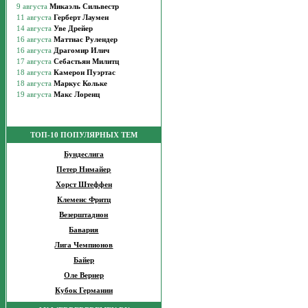
ТОП-10 ПОПУЛЯРНЫХ ТЕМ
Бундеслига
Петер Нимайер
Хорст Штеффен
Клеменс Фритц
Везерштадион
Бавария
Лига Чемпионов
Байер
Оле Вернер
Кубок Германии