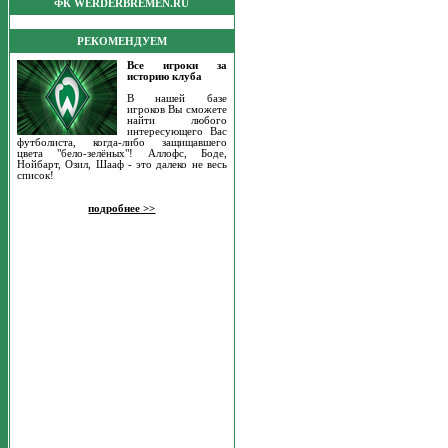
ФК WERDERBREMEN.RU
РЕКОМЕНДУЕМ
Все игроки за
историю клуба
В нашей базе
игроков Вы сможете
найти любого
интересующего Вас
футболиста, когда-либо защищавшего
цвета "бело-зелёных"! Аллофс, Боде,
Нойбарт, Озил, Шааф - это далеко не весь
список!
подробнее >>