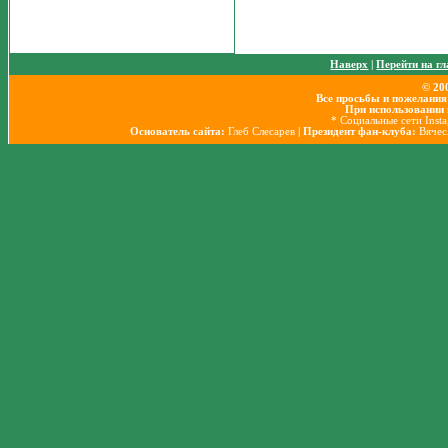
Наверх
|
Перейти на г
© 20
Все просьбы и пожелания
При использовании 
* Социальные сети Inst
Основатель сайта:
Глеб Слесарев
| Президент фан-клуба:
Вячес