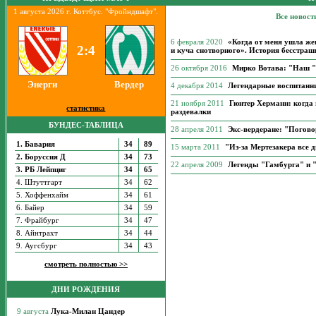
1 августа 2026 г. Коттбус. "Фройндшафт".
Все новост
6 февраля 2020
«Когда от меня ушла же
2:4
и куча снотворного». История бесстраш
26 октября 2016
Мирко Вотава: "Наш "
Энерги
Вердер
4 декабря 2014
Легендарные воспитанн
21 ноября 2011
Гюнтер Херманн: когда 
статистика
раздевалки
БУНДЕС-ТАБЛИЦА
28 апреля 2011
Экс-вердеране: "Погово
1. Бавария
34
89
15 марта 2011
"Из-за Мертезакера все
2. Боруссия Д
34
73
22 апреля 2009
Легенды "Гамбурга" и "
3. РБ Лейпциг
34
65
4. Штуттгарт
34
62
5. Хоффенхайм
34
61
6. Байер
34
59
7. Фрайбург
34
47
8. Айнтрахт
34
44
9. Аугсбург
34
43
смотреть полностью >>
ДНИ РОЖДЕНИЯ