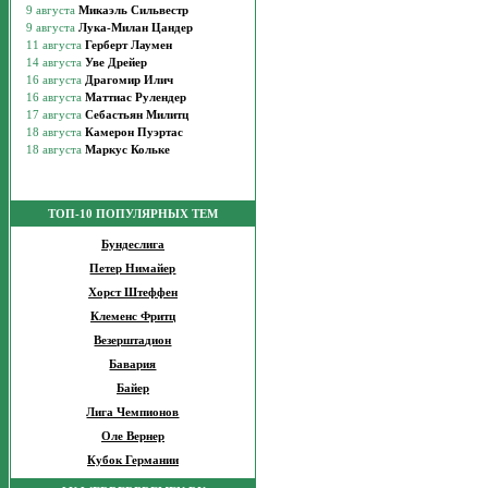
ТОП-10 ПОПУЛЯРНЫХ ТЕМ
Бундеслига
Петер Нимайер
Хорст Штеффен
Клеменс Фритц
Везерштадион
Бавария
Байер
Лига Чемпионов
Оле Вернер
Кубок Германии