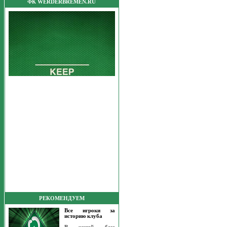
ФК WERDERBREMEN.RU
РЕКОМЕНДУЕМ
Все игроки за
историю клуба