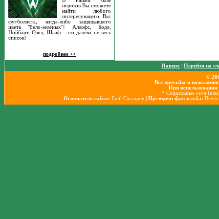
В нашей базе
игроков Вы сможете
найти любого
интересующего Вас
футболиста, когда-либо защищавшего
цвета "бело-зелёных"! Аллофс, Боде,
Нойбарт, Озил, Шааф - это далеко не весь
список!
подробнее >>
Наверх
|
Перейти на г
© 20
Все просьбы и пожелания
При использовании 
* Социальные сети Inst
Основатель сайта:
Глеб Слесарев
| Президент фан-клуба:
Вячес