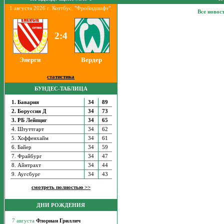
1 августа 2026 г. Коттбус. "Фройндшафт".
Все новос
2:4
Энерги
Вердер
статистика
БУНДЕС-ТАБЛИЦА
1. Бавария
34
89
2. Боруссия Д
34
73
3. РБ Лейпциг
34
65
4. Штуттгарт
34
62
5. Хоффенхайм
34
61
6. Байер
34
59
7. Фрайбург
34
47
8. Айнтрахт
34
44
9. Аугсбург
34
43
смотреть полностью >>
ДНИ РОЖДЕНИЯ