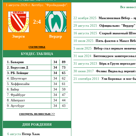
1 августа 2026 г. Коттбус. "Фройндшафт".
Все новос
22 ноября 2025
Максимилиан Вёбер – п
2:4
29 августа 2025
Официально: "Вердер" 
16 августа 2025
Старый знакомый Штеф
Энерги
Вердер
10 июля 2025
Пять фактов о Максе Вёб
статистика
5 июля 2025
Вёбер стал первым новичко
БУНДЕС-ТАБЛИЦА
31 мая 2024
Биттенкуром заинтересова
1. Бавария
34
89
31 августа 2023
Бёрк и Груев переходя
2. Боруссия Д
34
73
30 июня 2017
Феликс Видвальд перешё
3. РБ Лейпциг
34
65
4. Штуттгарт
34
62
21 сентября 2011
Ули Боровка: я мог б
5. Хоффенхайм
34
61
6. Байер
34
59
7. Фрайбург
34
47
8. Айнтрахт
34
44
9. Аугсбург
34
43
смотреть полностью >>
ДНИ РОЖДЕНИЯ