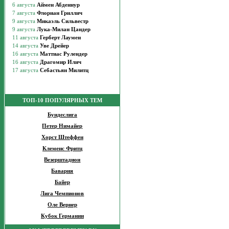
ТОП-10 ПОПУЛЯРНЫХ ТЕМ
Бундеслига
Петер Нимайер
Хорст Штеффен
Клеменс Фритц
Везерштадион
Бавария
Байер
Лига Чемпионов
Оле Вернер
Кубок Германии