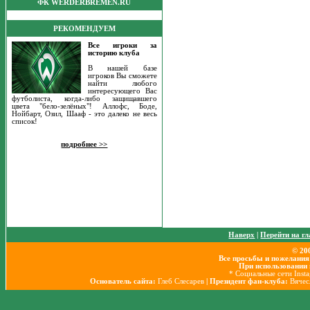
ФК WERDERBREMEN.RU
РЕКОМЕНДУЕМ
Все игроки за
историю клуба
В нашей базе
игроков Вы сможете
найти любого
интересующего Вас
футболиста, когда-либо защищавшего
цвета "бело-зелёных"! Аллофс, Боде,
Нойбарт, Озил, Шааф - это далеко не весь
список!
подробнее >>
Наверх
|
Перейти на г
© 20
Все просьбы и пожелания
При использовании 
* Социальные сети Inst
Основатель сайта:
Глеб Слесарев
| Президент фан-клуба:
Вячес