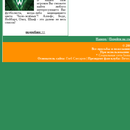
В нашей базе
игроков Вы сможете
найти любого
интересующего Вас
футболиста, когда-либо защищавшего
цвета "бело-зелёных"! Аллофс, Боде,
Нойбарт, Озил, Шааф - это далеко не весь
список!
подробнее >>
Наверх
|
Перейти на г
© 20
Все просьбы и пожелания
При использовании 
* Социальные сети Inst
Основатель сайта:
Глеб Слесарев
| Президент фан-клуба:
Вячес