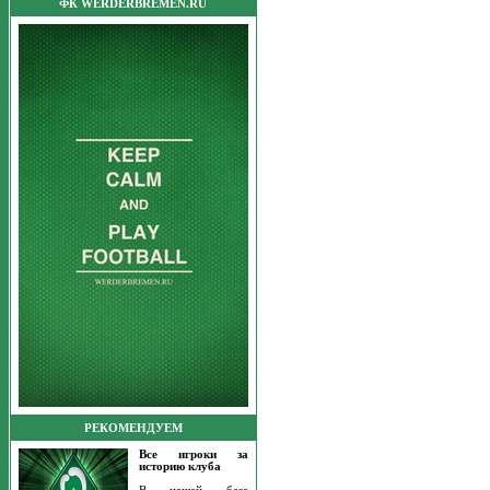
ФК WERDERBREMEN.RU
РЕКОМЕНДУЕМ
Все игроки за
историю клуба