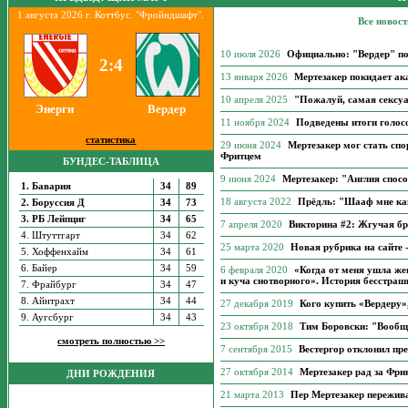
1 августа 2026 г. Коттбус. "Фройндшафт".
Все новост
10 июля 2026
Официально: "Вердер" п
2:4
13 января 2026
Мертезакер покидает а
10 апреля 2025
"Пожалуй, самая сексу
Энерги
Вердер
11 ноября 2024
Подведены итоги голос
статистика
29 июня 2024
Мертезакер мог стать сп
Фритцем
БУНДЕС-ТАБЛИЦА
9 июня 2024
Мертезакер: "Англия спос
1. Бавария
34
89
18 августа 2022
Прёдль: "Шааф мне как 
2. Боруссия Д
34
73
3. РБ Лейпциг
34
65
7 апреля 2020
Викторина #2: Жгучая бр
4. Штуттгарт
34
62
25 марта 2020
Новая рубрика на сайте 
5. Хоффенхайм
34
61
6. Байер
34
59
6 февраля 2020
«Когда от меня ушла же
и куча снотворного». История бесстраш
7. Фрайбург
34
47
8. Айнтрахт
34
44
27 декабря 2019
Кого купить «Вердеру»
9. Аугсбург
34
43
23 октября 2018
Тим Боровски: "Вообще
смотреть полностью >>
7 сентября 2015
Вестергор отклонил пр
27 октября 2014
Мертезакер рад за Фри
ДНИ РОЖДЕНИЯ
21 марта 2013
Пер Мертезакер пережива