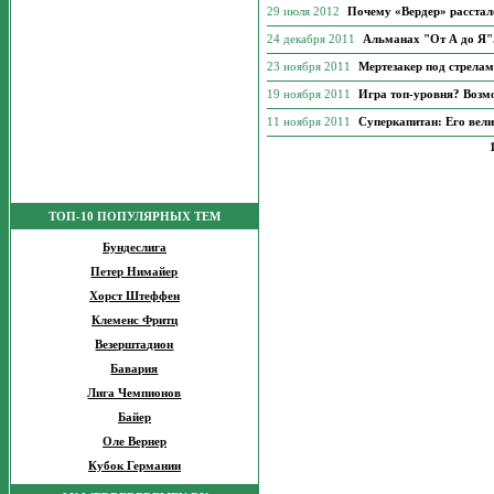
29 июля 2012
Почему «Вердер» расстал
24 декабря 2011
Альманах "От А до Я".
23 ноября 2011
Мертезакер под стрелам
19 ноября 2011
Игра топ-уровня? Возм
11 ноября 2011
Суперкапитан: Его вели
ТОП-10 ПОПУЛЯРНЫХ ТЕМ
Бундеслига
Петер Нимайер
Хорст Штеффен
Клеменс Фритц
Везерштадион
Бавария
Лига Чемпионов
Байер
Оле Вернер
Кубок Германии