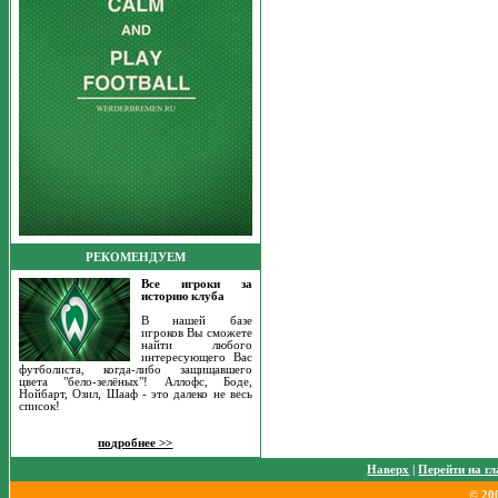
РЕКОМЕНДУЕМ
Все игроки за
историю клуба
В нашей базе
игроков Вы сможете
найти любого
интересующего Вас
футболиста, когда-либо защищавшего
цвета "бело-зелёных"! Аллофс, Боде,
Нойбарт, Озил, Шааф - это далеко не весь
список!
подробнее >>
Наверх
|
Перейти на г
© 20