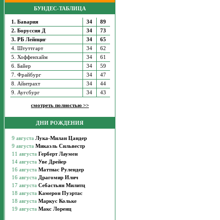
БУНДЕС-ТАБЛИЦА
1. Бавария
34
89
2. Боруссия Д
34
73
3. РБ Лейпциг
34
65
4. Штуттгарт
34
62
5. Хоффенхайм
34
61
6. Байер
34
59
7. Фрайбург
34
47
8. Айнтрахт
34
44
9. Аугсбург
34
43
смотреть полностью >>
ДНИ РОЖДЕНИЯ