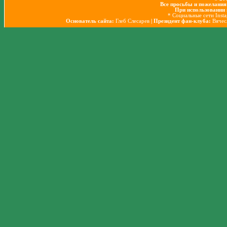
Все просьбы и пожелания
При использовании 
* Социальные сети Inst
Основатель сайта:
Глеб Слесарев
| Президент фан-клуба:
Вячес