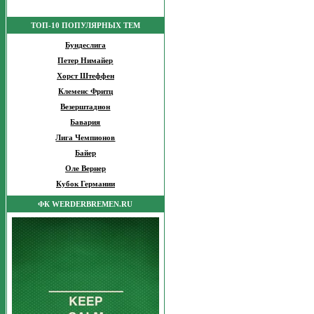
ТОП-10 ПОПУЛЯРНЫХ ТЕМ
Бундеслига
Петер Нимайер
Хорст Штеффен
Клеменс Фритц
Везерштадион
Бавария
Лига Чемпионов
Байер
Оле Вернер
Кубок Германии
ФК WERDERBREMEN.RU