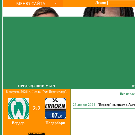
МЕНЮ САЙТА
Логин:
ПРЕДЫДУЩИЙ МАТЧ
Н
8 августа 2026 г. Фехта. "Ам Бергкеллер".
Все ново
26 апреля 2024
"Вердер" сыграет в Аугс
2:2
Вердер
Падерборн
статистика