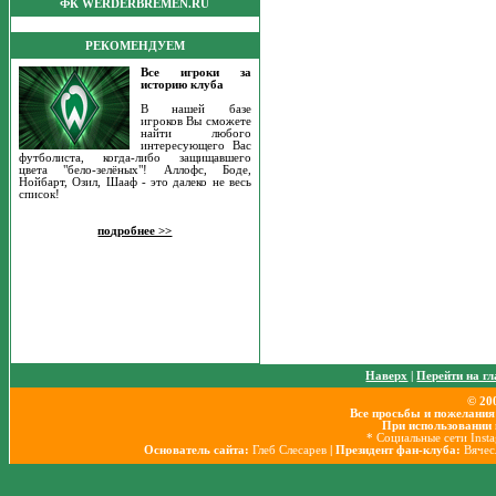
ФК WERDERBREMEN.RU
РЕКОМЕНДУЕМ
Все игроки за
историю клуба
В нашей базе
игроков Вы сможете
найти любого
интересующего Вас
футболиста, когда-либо защищавшего
цвета "бело-зелёных"! Аллофс, Боде,
Нойбарт, Озил, Шааф - это далеко не весь
список!
подробнее >>
Наверх
|
Перейти на г
© 20
Все просьбы и пожелания
При использовании 
* Социальные сети Inst
Основатель сайта:
Глеб Слесарев
| Президент фан-клуба:
Вячес