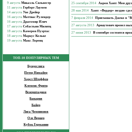
25 сентября 2014
Аарон Хант: Мои друз
28 мая 2014
Хант: «Вердер» поздно сде
7 февраля 2014
Приглашать Джеко в "В
27 августа 2013
Арнаутович провел вых
27 июня 2013
В сентябре состоится пр
ТОП-10 ПОПУЛЯРНЫХ ТЕМ
Бундеслига
Петер Нимайер
Хорст Штеффен
Клеменс Фритц
Везерштадион
Бавария
Байер
Лига Чемпионов
Оле Вернер
Кубок Германии