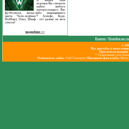
В нашей базе
игроков Вы сможете
найти любого
интересующего Вас
футболиста, когда-либо защищавшего
цвета "бело-зелёных"! Аллофс, Боде,
Нойбарт, Озил, Шааф - это далеко не весь
список!
подробнее >>
Наверх
|
Перейти на г
© 20
Все просьбы и пожелания
При использовании 
* Социальные сети Inst
Основатель сайта:
Глеб Слесарев
| Президент фан-клуба:
Вячес