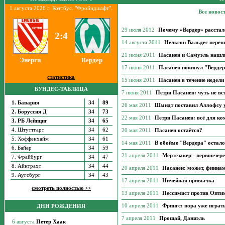
1 августа 2026 г. Коттбус. "Фройндшафт".
Все новос
29 июля 2012
Почему «Вердер» расстал
2:4
14 августа 2011
Нельсон Вальдес переш
21 июня 2011
Пасанен и Самуэль нашли
Энерги
Вердер
17 июня 2011
Пасанен покинул "Верде
статистика
15 июня 2011
Пасанен в течение недел
БУНДЕС-ТАБЛИЦА
7 июня 2011
Петри Пасанен: чуть не вс
1. Бавария
34
89
26 мая 2011
Шмидт поставил Аллофсу 
2. Боруссия Д
34
73
22 мая 2011
Петри Пасанен: всё для ко
3. РБ Лейпциг
34
65
4. Штуттгарт
34
62
20 мая 2011
Пасанен остаётся?
5. Хоффенхайм
34
61
14 мая 2011
В обойме "Вердера" остало
6. Байер
34
59
21 апреля 2011
Мертезакер - первоочер
7. Фрайбург
34
47
8. Айнтрахт
34
44
20 апреля 2011
Пасанен: может, финнам
9. Аугсбург
34
43
17 апреля 2011
Ничейная привычка
смотреть полностью >>
13 апреля 2011
Пессимист против Опти
10 апреля 2011
Фрингс: пора уже играт
ДНИ РОЖДЕНИЯ
7 апреля 2011
Прощай, Даниэль