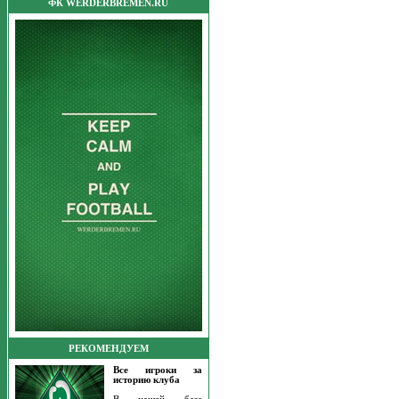
ФК WERDERBREMEN.RU
РЕКОМЕНДУЕМ
Все игроки за
историю клуба