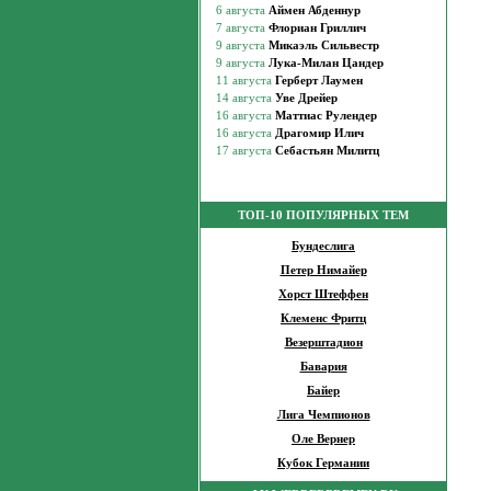
ТОП-10 ПОПУЛЯРНЫХ ТЕМ
Бундеслига
Петер Нимайер
Хорст Штеффен
Клеменс Фритц
Везерштадион
Бавария
Байер
Лига Чемпионов
Оле Вернер
Кубок Германии