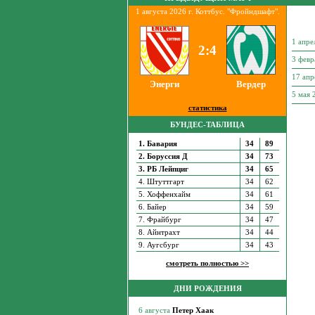
1 августа 2026 г. Коттбус. "Фройндшафт".
1 апре
2:4
3 февр
17 апр
Энерги
Вердер
5 мая
статистика
БУНДЕС-ТАБЛИЦА
1. Бавария
34
89
2. Боруссия Д
34
73
3. РБ Лейпциг
34
65
4. Штуттгарт
34
62
5. Хоффенхайм
34
61
6. Байер
34
59
7. Фрайбург
34
47
8. Айнтрахт
34
44
9. Аугсбург
34
43
смотреть полностью >>
ДНИ РОЖДЕНИЯ