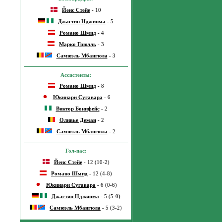
Йенс Стейе
- 10
Джастин Нджинма
- 5
Романо Шмид
- 4
Марко Грюлль
- 3
Самюэль Мбангюла
- 3
Ассистенты:
Романо Шмид
- 8
Юкинари Сугавара
- 6
Виктор Бонифейс
- 2
Оливье Деман
- 2
Самюэль Мбангюла
- 2
Гол-пас:
Йенс Стейе
- 12 (10-2)
Романо Шмид
- 12 (4-8)
Юкинари Сугавара
- 6 (0-6)
Джастин Нджинма
- 5 (5-0)
Самюэль Мбангюла
- 5 (3-2)