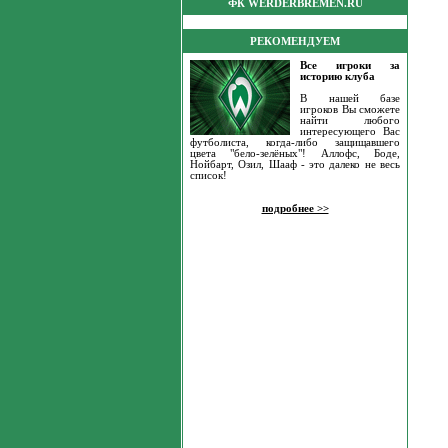
ФК WERDERBREMEN.RU
РЕКОМЕНДУЕМ
Все игроки за
историю клуба
В нашей базе
игроков Вы сможете
найти любого
интересующего Вас
футболиста, когда-либо защищавшего
цвета "бело-зелёных"! Аллофс, Боде,
Нойбарт, Озил, Шааф - это далеко не весь
список!
подробнее >>