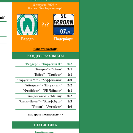
8 августа 2026 г.
Фехта. "Ам Бергкеллер".
кий"
?:?
Вердер
Падерборн
новости команд
БУНДЕС-РЕЗУЛЬТАТЫ
"Вердер" - "Боруссия Д"
0:2
"Бавария" - "Кёльн"
3:1
"Байер" - "Гамбург"
1:1
"Боруссия Мг" - "Хоффенхайм"
4:0
"Айнтрахт" - "Штуттгарт"
2:2
"Фрайбург" - "РБ Лейпциг"
4:1
"Хайденхайм" - "Майнц"
0:2
"Санкт-Паули" - "Вольфсбург"
1:3
"Унион" - "Аугсбург"
4:0
смотреть полностью >>
СТАТИСТИКА
Бомбардиры: