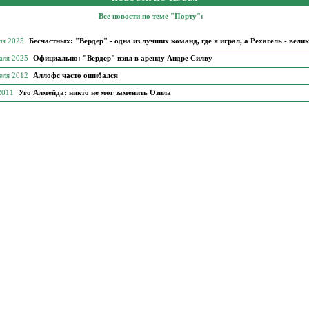
Все новости по теме "Порту":
ля 2025
Бесчастных: "Вердер" - одна из лучших команд, где я играл, а Рехагель - вели
аля 2025
Официально: "Вердер" взял в аренду Андре Силву
еля 2012
Аллофс часто ошибался
 2011
Уго Алмейда: никто не мог заменить Озила