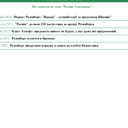
Все новости по теме "Расинг Сантандер":
бря 2019
Маркус Розенберг: "Вердер" - лучший клуб за пределами Швеции"
уста 2011
"Расинг" должен 250 тысяч евро за аренду Розенберга
ня 2011
Клаус Аллофс: продавать никого не будем, у нас даже нет предложений
ня 2011
Розенберг остаётся в Бремене
я 2011
Розенберг продолжит карьеру в одном из клубов Бундеслиги