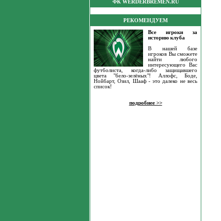
ФК WERDERBREMEN.RU
РЕКОМЕНДУЕМ
Все игроки за
историю клуба
В нашей базе
игроков Вы сможете
найти любого
интересующего Вас
футболиста, когда-либо защищавшего
цвета "бело-зелёных"! Аллофс, Боде,
Нойбарт, Озил, Шааф - это далеко не весь
список!
подробнее >>