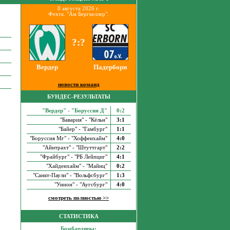
8 августа 2026 г.
Фехта. "Ам Бергкеллер".
?:?
Вердер
Падерборн
новости команд
БУНДЕС-РЕЗУЛЬТАТЫ
"Вердер" - "Боруссия Д"
0:2
"Бавария" - "Кёльн"
3:1
"Байер" - "Гамбург"
1:1
"Боруссия Мг" - "Хоффенхайм"
4:0
"Айнтрахт" - "Штуттгарт"
2:2
"Фрайбург" - "РБ Лейпциг"
4:1
"Хайденхайм" - "Майнц"
0:2
"Санкт-Паули" - "Вольфсбург"
1:3
"Унион" - "Аугсбург"
4:0
смотреть полностью >>
СТАТИСТИКА
Бомбардиры: