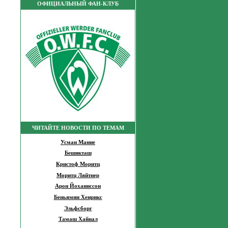
ОФИЦИАЛЬНЫЙ ФАН-КЛУБ
ЧИТАЙТЕ НОВОСТИ ПО ТЕМАМ
Усман Манне
Бешикташ
Кристоф Моритц
Моритц Ляйтнер
Арон Йоханнссон
Беньямин Хенрикс
Эльфсборг
Тамаш Хайнал