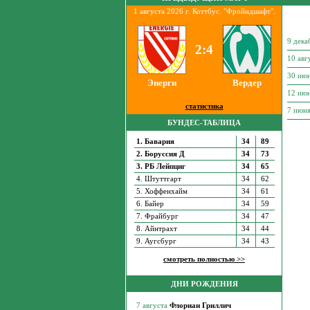
1 августа 2026 г. Коттбус. "Фройндшафт".
9 дека
2:4
10 авг
30 ию
Энерги
Вердер
12 ию
статистика
7 июн
БУНДЕС-ТАБЛИЦА
1. Бавария
34
89
2. Боруссия Д
34
73
3. РБ Лейпциг
34
65
4. Штуттгарт
34
62
5. Хоффенхайм
34
61
6. Байер
34
59
7. Фрайбург
34
47
8. Айнтрахт
34
44
9. Аугсбург
34
43
смотреть полностью >>
ДНИ РОЖДЕНИЯ