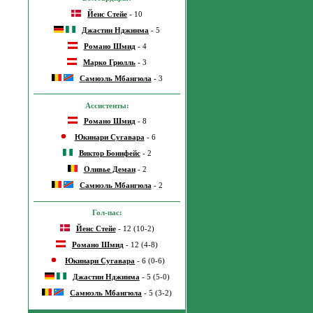
Йенс Стейе
- 10
Джастин Нджинма
- 5
Романо Шмид
- 4
Марко Грюлль
- 3
Самюэль Мбангюла
- 3
Ассистенты:
Романо Шмид
- 8
Юкинари Сугавара
- 6
Виктор Бонифейс
- 2
Оливье Деман
- 2
Самюэль Мбангюла
- 2
Гол-пас:
Йенс Стейе
- 12 (10-2)
Романо Шмид
- 12 (4-8)
Юкинари Сугавара
- 6 (0-6)
Джастин Нджинма
- 5 (5-0)
Самюэль Мбангюла
- 5 (3-2)