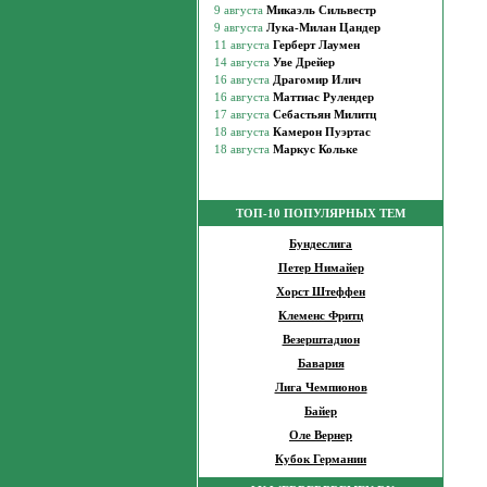
ТОП-10 ПОПУЛЯРНЫХ ТЕМ
Бундеслига
Петер Нимайер
Хорст Штеффен
Клеменс Фритц
Везерштадион
Бавария
Лига Чемпионов
Байер
Оле Вернер
Кубок Германии