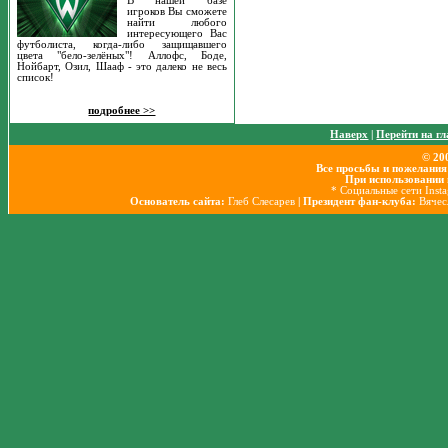
В нашей базе
игроков Вы сможете
найти любого
интересующего Вас
футболиста, когда-либо защищавшего
цвета "бело-зелёных"! Аллофс, Боде,
Нойбарт, Озил, Шааф - это далеко не весь
список!
подробнее >>
Наверх
|
Перейти на г
© 20
Все просьбы и пожелания
При использовании 
* Социальные сети Inst
Основатель сайта:
Глеб Слесарев
| Президент фан-клуба:
Вячес