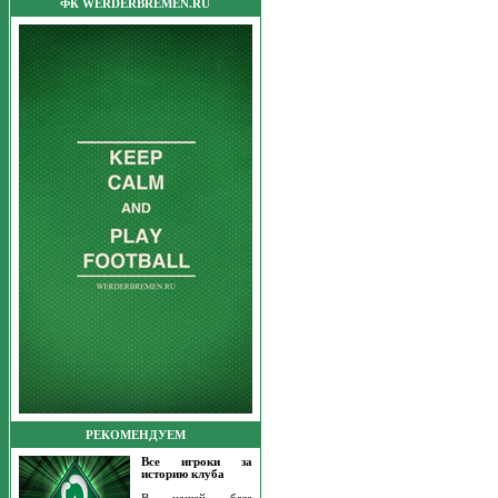
ФК WERDERBREMEN.RU
РЕКОМЕНДУЕМ
Все игроки за
историю клуба