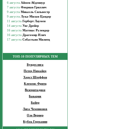
ТОП-10 ПОПУЛЯРНЫХ ТЕМ
Бундеслига
Петер Нимайер
Хорст Штеффен
Клеменс Фритц
Везерштадион
Бавария
Байер
Лига Чемпионов
Оле Вернер
Кубок Германии