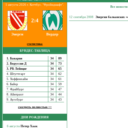
1 августа 2026 г. Коттбус. "Фройндшафт".
Все новости
12 сентября 2008
Энергия балканских «
2:4
Энерги
Вердер
статистика
БУНДЕС-ТАБЛИЦА
1. Бавария
34
89
2. Боруссия Д
34
73
3. РБ Лейпциг
34
65
4. Штуттгарт
34
62
5. Хоффенхайм
34
61
6. Байер
34
59
7. Фрайбург
34
47
8. Айнтрахт
34
44
9. Аугсбург
34
43
смотреть полностью >>
ДНИ РОЖДЕНИЯ