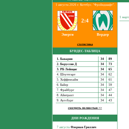
1 августа 2026 г. Коттбус. "Фройндшафт".
1 мар
2:4
Энерги
Вердер
статистика
БУНДЕС-ТАБЛИЦА
1. Бавария
34
89
2. Боруссия Д
34
73
3. РБ Лейпциг
34
65
4. Штуттгарт
34
62
5. Хоффенхайм
34
61
6. Байер
34
59
7. Фрайбург
34
47
8. Айнтрахт
34
44
9. Аугсбург
34
43
смотреть полностью >>
ДНИ РОЖДЕНИЯ