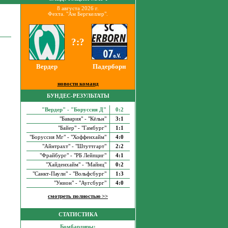
8 августа 2026 г.
Фехта. "Ам Бергкеллер".
?:?
Вердер
Падерборн
новости команд
БУНДЕС-РЕЗУЛЬТАТЫ
"Вердер" - "Боруссия Д"
0:2
"Бавария" - "Кёльн"
3:1
"Байер" - "Гамбург"
1:1
"Боруссия Мг" - "Хоффенхайм"
4:0
"Айнтрахт" - "Штуттгарт"
2:2
"Фрайбург" - "РБ Лейпциг"
4:1
"Хайденхайм" - "Майнц"
0:2
"Санкт-Паули" - "Вольфсбург"
1:3
"Унион" - "Аугсбург"
4:0
смотреть полностью >>
СТАТИСТИКА
Бомбардиры: