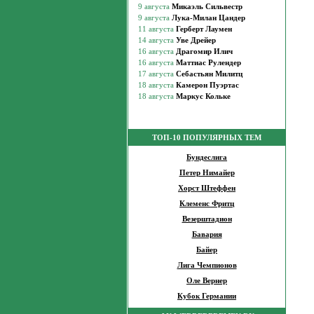
ТОП-10 ПОПУЛЯРНЫХ ТЕМ
Бундеслига
Петер Нимайер
Хорст Штеффен
Клеменс Фритц
Везерштадион
Бавария
Байер
Лига Чемпионов
Оле Вернер
Кубок Германии