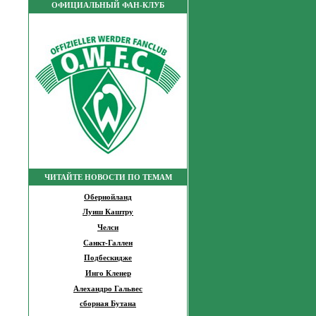
ОФИЦИАЛЬНЫЙ ФАН-КЛУБ
ЧИТАЙТЕ НОВОСТИ ПО ТЕМАМ
Обернойланд
Луиш Каштру
Челси
Санкт-Галлен
Подбескидже
Инго Кленер
Алехандро Гальвес
сборная Бутана