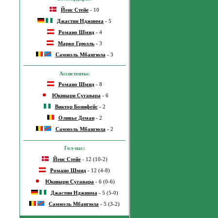
Йенс Стейе
- 10
Джастин Нджинма
- 5
Романо Шмид
- 4
Марко Грюлль
- 3
Самюэль Мбангюла
- 3
Ассистенты:
Романо Шмид
- 8
Юкинари Сугавара
- 6
Виктор Бонифейс
- 2
Оливье Деман
- 2
Самюэль Мбангюла
- 2
Гол-пас:
Йенс Стейе
- 12 (10-2)
Романо Шмид
- 12 (4-8)
Юкинари Сугавара
- 6 (0-6)
Джастин Нджинма
- 5 (5-0)
Самюэль Мбангюла
- 5 (3-2)