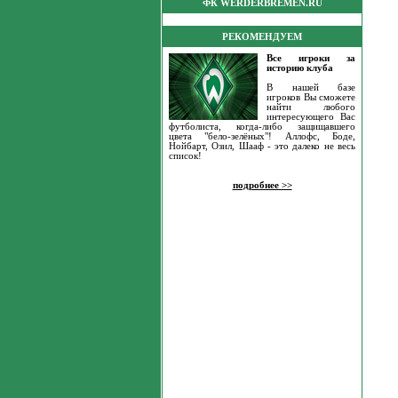
ФК WERDERBREMEN.RU
РЕКОМЕНДУЕМ
Все игроки за
историю клуба
В нашей базе
игроков Вы сможете
найти любого
интересующего Вас
футболиста, когда-либо защищавшего
цвета "бело-зелёных"! Аллофс, Боде,
Нойбарт, Озил, Шааф - это далеко не весь
список!
подробнее >>