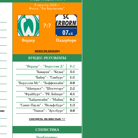
8 августа 2026 г.
Фехта. "Ам Бергкеллер".
?:?
Вердер
Падерборн
новости команд
БУНДЕС-РЕЗУЛЬТАТЫ
"Вердер" - "Боруссия Д"
0:2
"Бавария" - "Кёльн"
3:1
"Байер" - "Гамбург"
1:1
"Боруссия Мг" - "Хоффенхайм"
4:0
"Айнтрахт" - "Штуттгарт"
2:2
"Фрайбург" - "РБ Лейпциг"
4:1
"Хайденхайм" - "Майнц"
0:2
"Санкт-Паули" - "Вольфсбург"
1:3
рио
"Унион" - "Аугсбург"
4:0
смотреть полностью >>
СТАТИСТИКА
Бомбардиры: