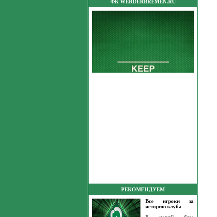
ФК WERDERBREMEN.RU
РЕКОМЕНДУЕМ
Все игроки за
историю клуба