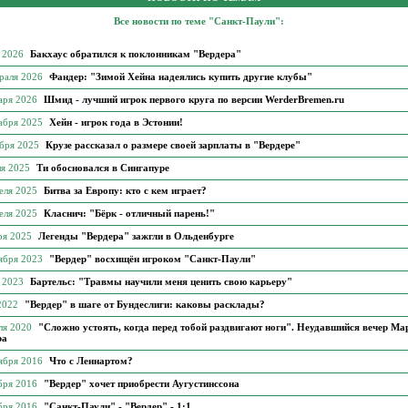
Все новости по теме "Санкт-Паули":
я 2026
Бакхаус обратился к поклонникам "Вердера"
враля 2026
Фандер: "Зимой Хейна надеялись купить другие клубы"
аря 2026
Шмид - лучший игрок первого круга по версии WerderBremen.ru
кабря 2025
Хейн - игрок года в Эстонии!
ября 2025
Крузе рассказал о размере своей зарплаты в "Вердере"
ля 2025
Ти обосновался в Сингапуре
еля 2025
Битва за Европу: кто с кем играет?
еля 2025
Класнич: "Бёрк - отличный парень!"
ря 2025
Легенды "Вердера" зажгли в Ольденбурге
тября 2023
"Вердер" восхищён игроком "Санкт-Паули"
я 2023
Бартельс: "Травмы научили меня ценить свою карьеру"
 2022
"Вердер" в шаге от Бундеслиги: каковы расклады?
ля 2020
"Сложно устоять, когда перед тобой раздвигают ноги". Неудавшийся вечер Ма
ра
тября 2016
Что с Леннартом?
бря 2016
"Вердер" хочет приобрести Аугустинссона
бря 2016
"Санкт-Паули" - "Вердер" - 1:1