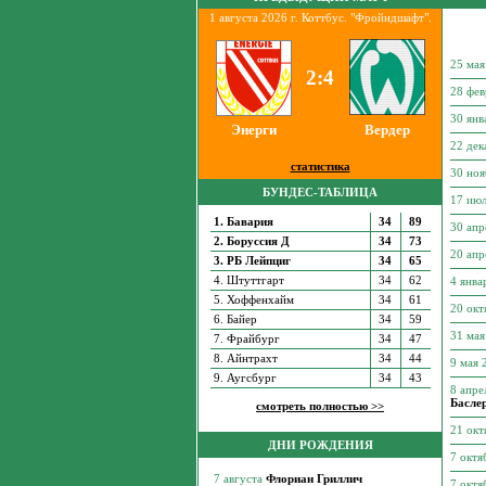
1 августа 2026 г. Коттбус. "Фройндшафт".
25 ма
2:4
28 фе
30 янв
Энерги
Вердер
22 де
статистика
30 но
БУНДЕС-ТАБЛИЦА
17 ию
1. Бавария
34
89
30 апр
2. Боруссия Д
34
73
20 апр
3. РБ Лейпциг
34
65
4. Штуттгарт
34
62
4 янва
5. Хоффенхайм
34
61
20 ок
6. Байер
34
59
31 ма
7. Фрайбург
34
47
8. Айнтрахт
34
44
9 мая
9. Аугсбург
34
43
8 апре
Басле
смотреть полностью >>
21 ок
ДНИ РОЖДЕНИЯ
7 октя
7 октя