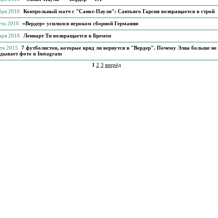
бря 2016
Контрольный матч с "Санкт-Паули": Сантьяго Гарсия возвращается в строй
ста 2016
«Вердер» усилился игроком сборной Германии
аря 2016
Леннарт Ти возвращается в Бремен
рта 2015
7 футболистов, которые вряд ли вернутся в "Вердер". Почему Элиа больше не
дывает фото в Instagram
1
2
3
вперёд