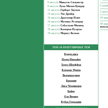
5 октя
2 авгу
19 янв
30 ма
выкла
ТОП-10 ПОПУЛЯРНЫХ ТЕМ
Бундеслига
Петер Нимайер
Хорст Штеффен
Клеменс Фритц
Везерштадион
Бавария
Лига Чемпионов
Байер
Оле Вернер
Кубок Германии