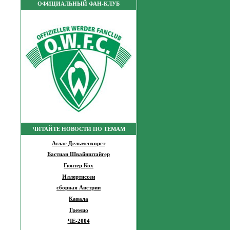
ОФИЦИАЛЬНЫЙ ФАН-КЛУБ
ЧИТАЙТЕ НОВОСТИ ПО ТЕМАМ
Атлас Дельменхорст
Бастиан Швайнштайгер
Гюнтер Кох
Иллертиссен
сборная Австрии
Кавала
Гремио
ЧЕ-2004