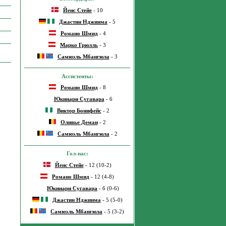
Йенс Стейе
- 10
Джастин Нджинма
- 5
Романо Шмид
- 4
Марко Грюлль
- 3
Самюэль Мбангюла
- 3
Ассистенты:
Романо Шмид
- 8
Юкинари Сугавара
- 6
Виктор Бонифейс
- 2
Оливье Деман
- 2
Самюэль Мбангюла
- 2
Гол-пас:
Йенс Стейе
- 12 (10-2)
Романо Шмид
- 12 (4-8)
Юкинари Сугавара
- 6 (0-6)
Джастин Нджинма
- 5 (5-0)
Самюэль Мбангюла
- 5 (3-2)