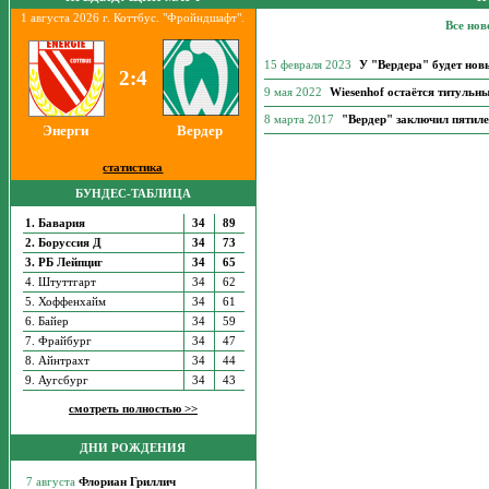
1 августа 2026 г. Коттбус. "Фройндшафт".
Все нов
15 февраля 2023
У "Вердера" будет нов
2:4
9 мая 2022
Wiesenhof остаётся титульн
8 марта 2017
"Вердер" заключил пятиле
Энерги
Вердер
статистика
БУНДЕС-ТАБЛИЦА
1. Бавария
34
89
2. Боруссия Д
34
73
3. РБ Лейпциг
34
65
4. Штуттгарт
34
62
5. Хоффенхайм
34
61
6. Байер
34
59
7. Фрайбург
34
47
8. Айнтрахт
34
44
9. Аугсбург
34
43
смотреть полностью >>
ДНИ РОЖДЕНИЯ