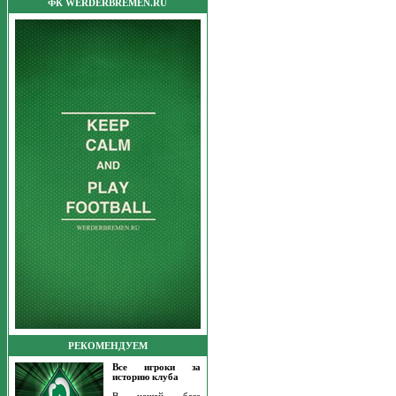
ФК WERDERBREMEN.RU
РЕКОМЕНДУЕМ
Все игроки за
историю клуба