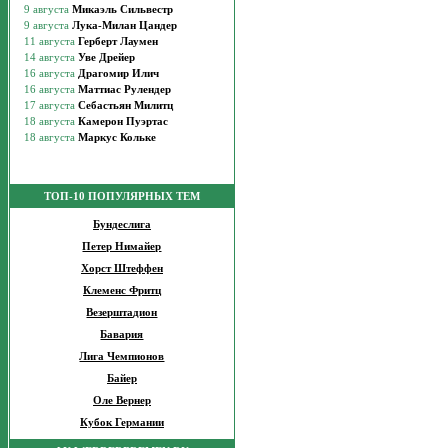
ТОП-10 ПОПУЛЯРНЫХ ТЕМ
Бундеслига
Петер Нимайер
Хорст Штеффен
Клеменс Фритц
Везерштадион
Бавария
Лига Чемпионов
Байер
Оле Вернер
Кубок Германии