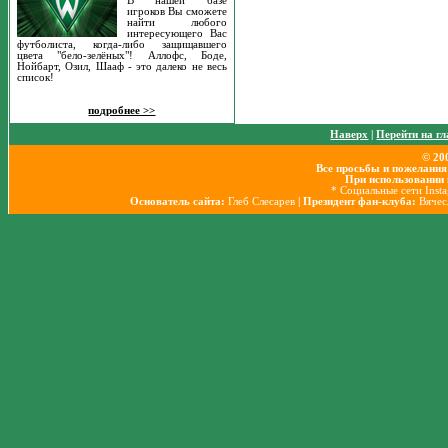
В нашей базе
игроков Вы сможете
найти любого
интересующего Вас
футболиста, когда-либо защищавшего
цвета "бело-зелёных"! Аллофс, Боде,
Нойбарт, Озил, Шааф - это далеко не весь
список!
подробнее >>
Наверх
|
Перейти на г
© 20
Все просьбы и пожелания
При использовании 
* Социальные сети Inst
Основатель сайта:
Глеб Слесарев
| Президент фан-клуба:
Вячес