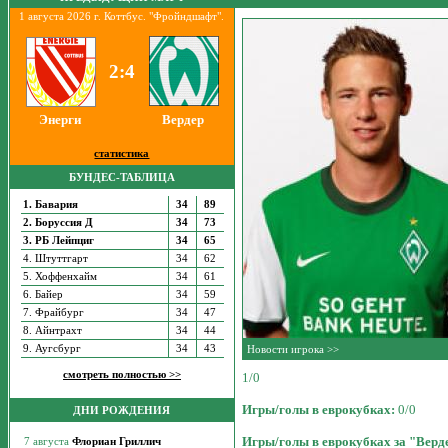
1 августа 2026 г. Коттбус. "Фройндшафт".
2:4
Энерги
Вердер
статистика
БУНДЕС-ТАБЛИЦА
1. Бавария
34
89
2. Боруссия Д
34
73
3. РБ Лейпциг
34
65
4. Штуттгарт
34
62
5. Хоффенхайм
34
61
6. Байер
34
59
7. Фрайбург
34
47
8. Айнтрахт
34
44
9. Аугсбург
34
43
Новости игрока >>
смотреть полностью >>
1/0
Игры/голы в еврокубках:
0/0
ДНИ РОЖДЕНИЯ
Игры/голы в еврокубках за "Верд