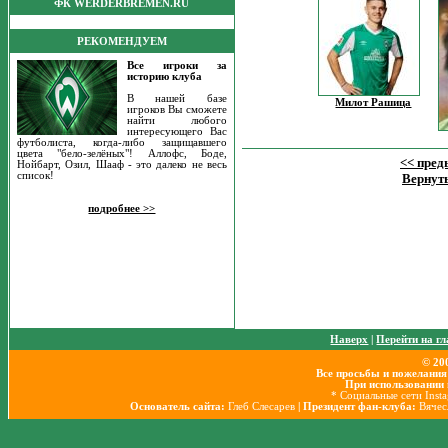
ФК WERDERBREMEN.RU
РЕКОМЕНДУЕМ
Все игроки за
историю клуба
В нашей базе
Милот Рашица
игроков Вы сможете
найти любого
интересующего Вас
футболиста, когда-либо защищавшего
цвета "бело-зелёных"! Аллофс, Боде,
<< пре
Нойбарт, Озил, Шааф - это далеко не весь
список!
Вернуть
подробнее >>
Наверх
|
Перейти на г
© 20
Все просьбы и пожелания
При использовании 
* Социальные сети Inst
Основатель сайта:
Глеб Слесарев
| Президент фан-клуба:
Вячес