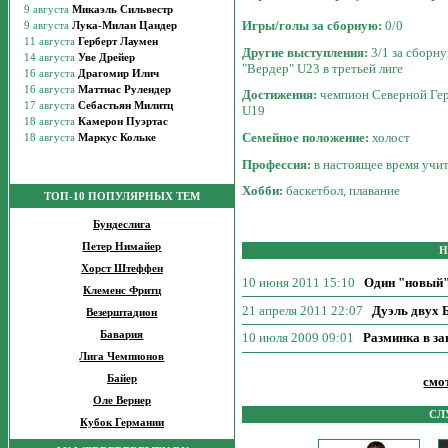
Игры/голы за сборную:
0/0
Другие выступления:
3/1 за сборну
"Вердер" U23 в третьей лиге
Достижения:
чемпион Северной Гер
U19
Семейное положение:
холост
Профессия:
в настоящее время учит
Хобби:
баскетбол, плавание
ТОП-10 ПОПУЛЯРНЫХ ТЕМ
Бундеслига
Петер Нимайер
Н
Хорст Штеффен
10 июня 2011 15:10
Один "новый"
Клеменс Фритц
21 апреля 2011 22:07
Дуэль двух 
Везерштадион
Бавария
10 июля 2009 09:01
Разминка в за
Лига Чемпионов
Байер
смо
Оле Вернер
СЛ
Кубок Германии