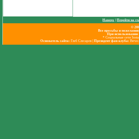
Наверх
|
Перейти на г
© 20
Все просьбы и пожелания
При использовании 
* Социальные сети Inst
Основатель сайта:
Глеб Слесарев
| Президент фан-клуба:
Вячес