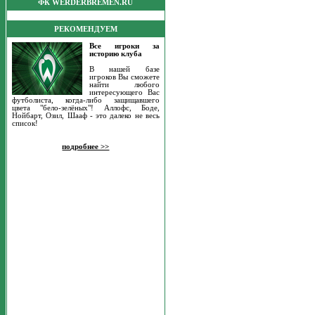
ФК WERDERBREMEN.RU
РЕКОМЕНДУЕМ
Все игроки за
историю клуба
В нашей базе
игроков Вы сможете
найти любого
интересующего Вас
футболиста, когда-либо защищавшего
цвета "бело-зелёных"! Аллофс, Боде,
Нойбарт, Озил, Шааф - это далеко не весь
список!
подробнее >>