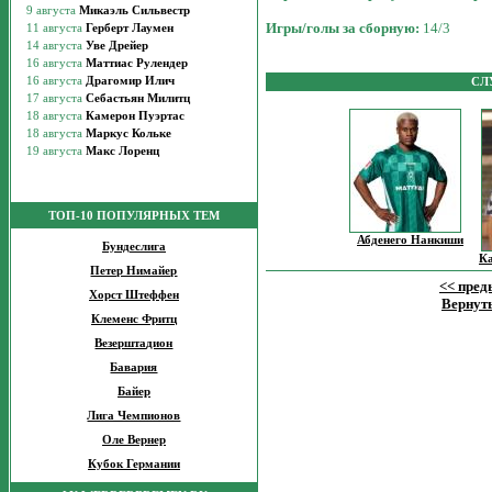
Игры/голы за сборную:
14/3
СЛ
ТОП-10 ПОПУЛЯРНЫХ ТЕМ
Абденего Нанкиши
Бундеслига
К
Петер Нимайер
<< пре
Хорст Штеффен
Вернуть
Клеменс Фритц
Везерштадион
Бавария
Байер
Лига Чемпионов
Оле Вернер
Кубок Германии