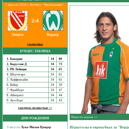
1 августа 2026 г. Коттбус. "Фройндшафт".
2:4
Энерги
Вердер
статистика
БУНДЕС-ТАБЛИЦА
1. Бавария
34
89
2. Боруссия Д
34
73
3. РБ Лейпциг
34
65
4. Штуттгарт
34
62
5. Хоффенхайм
34
61
6. Байер
34
59
7. Фрайбург
34
47
8. Айнтрахт
34
44
9. Аугсбург
34
43
смотреть полностью >>
Новости игрока >>
ДНИ РОЖДЕНИЯ
Игры/голы в еврокубках за "Верд