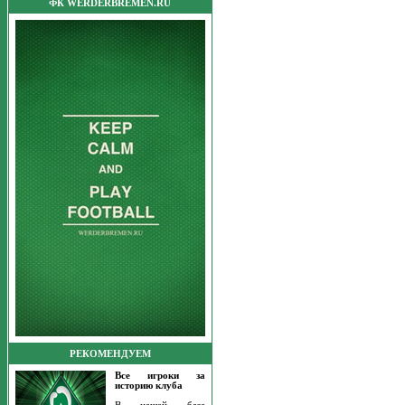
ФК WERDERBREMEN.RU
РЕКОМЕНДУЕМ
Все игроки за
историю клуба