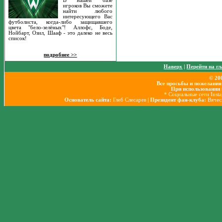
В нашей базе
игроков Вы сможете
найти любого
интересующего Вас
футболиста, когда-либо защищавшего
цвета "бело-зелёных"! Аллофс, Боде,
Нойбарт, Озил, Шааф - это далеко не весь
список!
подробнее >>
Наверх
|
Перейти на г
© 20
Все просьбы и пожелания
При использовании 
* Социальные сети Inst
Основатель сайта:
Глеб Слесарев
| Президент фан-клуба:
Вячес