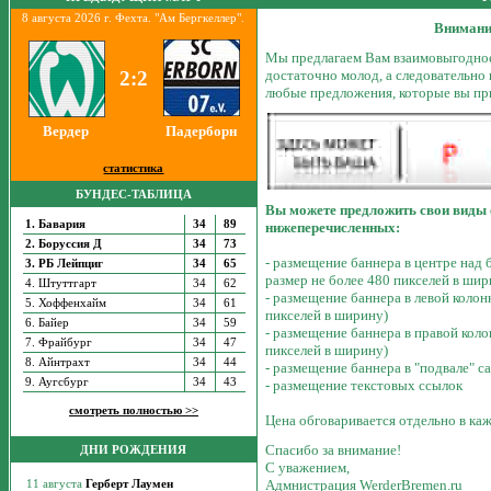
8 августа 2026 г. Фехта. "Ам Бергкеллер".
Внимани
Мы предлагаем Вам взаимовыгодное
достаточно молод, а следовательно
2:2
любые предложения, которые вы пр
Вердер
Падерборн
статистика
БУНДЕС-ТАБЛИЦА
Вы можете предложить свои виды с
1. Бавария
34
89
нижеперечисленных:
2. Боруссия Д
34
73
- размещение баннера в центре над
3. РБ Лейпциг
34
65
размер не более 480 пикселей в шир
4. Штуттгарт
34
62
- размещение баннера в левой коло
5. Хоффенхайм
34
61
пикселей в ширину)
6. Байер
34
59
- размещение баннера в правой кол
7. Фрайбург
34
47
пикселей в ширину)
8. Айнтрахт
34
44
- размещение баннера в "подвале" 
9. Аугсбург
34
43
- размещение текстовых ссылок
смотреть полностью >>
Цена обговаривается отдельно в ка
Спасибо за внимание!
ДНИ РОЖДЕНИЯ
С уважением,
Адмнистрация WerderBremen.ru