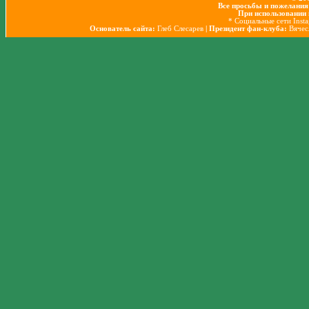
Все просьбы и пожелания
При использовании 
* Социальные сети Inst
Основатель сайта:
Глеб Слесарев
| Президент фан-клуба:
Вячес