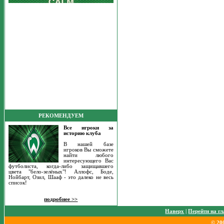
РЕКОМЕНДУЕМ
Все игроки за
историю клуба
В нашей базе
игроков Вы сможете
найти любого
интересующего Вас
футболиста, когда-либо защищавшего
цвета "бело-зелёных"! Аллофс, Боде,
Нойбарт, Озил, Шааф - это далеко не весь
список!
подробнее >>
Наверх
|
Перейти на г
© 20