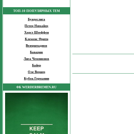
ТОП-10 ПОПУЛЯРНЫХ ТЕМ
Бундеслига
Петер Нимайер
Хорст Штеффен
Клеменс Фритц
Везерштадион
Бавария
Лига Чемпионов
Байер
Оле Вернер
Кубок Германии
ФК WERDERBREMEN.RU