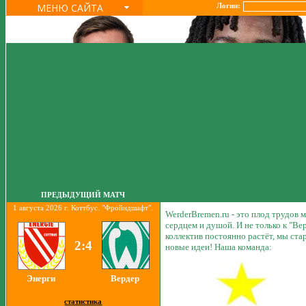
МЕНЮ САЙТА
Логин:
ПРЕДЫДУЩИЙ МАТЧ
1 августа 2026 г. Коттбус. "Фройндшафт".
WerderBremen.ru - это плод трудов
сердцем и душой. И не только к "Вер
коллектив постоянно растёт, мы ст
2:4
новые идеи! Наша команда:
Энерги
Вердер
статистика