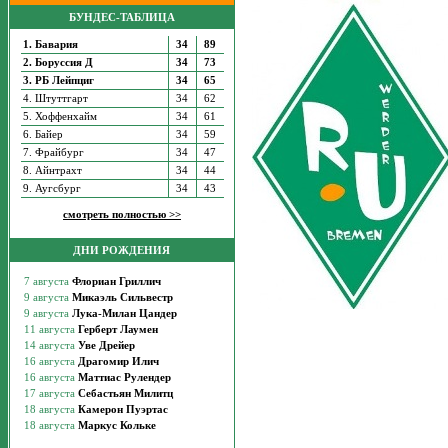
БУНДЕС-ТАБЛИЦА
1. Бавария
34
89
2. Боруссия Д
34
73
3. РБ Лейпциг
34
65
4. Штуттгарт
34
62
5. Хоффенхайм
34
61
6. Байер
34
59
7. Фрайбург
34
47
8. Айнтрахт
34
44
9. Аугсбург
34
43
смотреть полностью >>
ДНИ РОЖДЕНИЯ