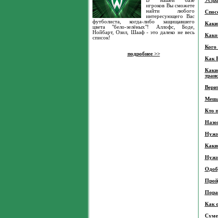
В нашей базе
Устра
игроков Вы сможете
найти любого
Спос
интересующего Вас
футболиста, когда-либо защищавшего
Каки
цвета "бело-зелёных"! Аллофс, Боде,
Нойбарт, Озил, Шааф - это далеко не весь
Како
список!
Кого
подробнее >>
Как 
Каки
тран
Вери
Меша
Кто 
Назов
Нужн
Каки
Нужн
Одоб
Прой
Пора 
Как 
Суме