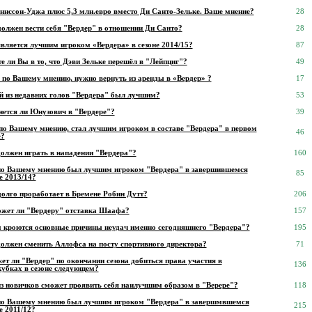
ннссон-Уджа плюс 5,3 млн.евро вместо Ди Санто-Зельке. Ваше мнение?
28
должен вести себя "Вердер" в отношении Ди Санто?
28
является лучшим игроком «Вердера» в сезоне 2014/15?
87
е ли Вы в то, что Дэви Зельке перешёл в "Лейпциг"?
49
, по Вашему мнению, нужно вернуть из аренды в «Вердер» ?
17
й из недавних голов "Вердера" был лучшим?
53
нется ли Юнузович в "Вердере"?
39
 по Вашему мнению, стал лучшим игроком в составе "Вердера" в первом
46
е?
должен играть в нападении "Вердера"?
160
по Вашему мнению был лучшим игроком "Вердера" в завершившемся
85
е 2013/14?
долго проработает в Бремене Робин Дутт?
206
жет ли "Вердеру" отставка Шаафа?
157
м кроются основные причины неудач именно сегодняшнего "Вердера"?
195
должен сменить Аллофса на посту спортивного директора?
71
т ли "Вердер" по окончании сезона добиться права участия в
136
кубках в сезоне следующем?
из новичков сможет проявить себя наилучшим образом в "Верере"?
118
по Вашему мнению был лучшим игроком "Вердера" в завершмвшемся
215
е 2011/12?