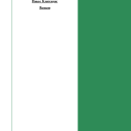
Никос Клитсидис
Вашаш