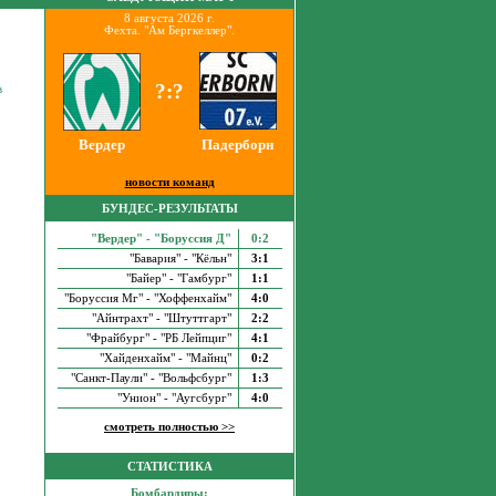
8 августа 2026 г.
Фехта. "Ам Бергкеллер".
?:?
в
Вердер
Падерборн
новости команд
БУНДЕС-РЕЗУЛЬТАТЫ
"Вердер" - "Боруссия Д"
0:2
"Бавария" - "Кёльн"
3:1
"Байер" - "Гамбург"
1:1
"Боруссия Мг" - "Хоффенхайм"
4:0
"Айнтрахт" - "Штуттгарт"
2:2
"Фрайбург" - "РБ Лейпциг"
4:1
"Хайденхайм" - "Майнц"
0:2
"Санкт-Паули" - "Вольфсбург"
1:3
"Унион" - "Аугсбург"
4:0
смотреть полностью >>
СТАТИСТИКА
Бомбардиры: