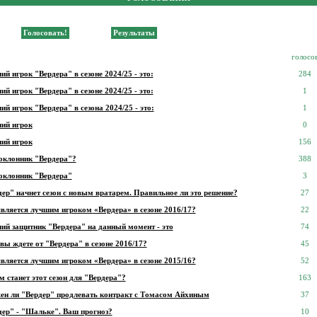
голосо
й игрок "Вердера" в сезоне 2024/25 - это:
284
й игрок "Вердера" в сезоне 2024/25 - это:
1
й игрок "Вердера" в сезона 2024/25 - это:
1
ий игрок
0
ий игрок
156
оклонник "Вердера"?
388
оклонник "Вердера"
3
ер" начнет сезон с новым вратарем. Правильное ли это решение?
27
является лучшим игроком «Вердера» в сезоне 2016/17?
22
ий защитник "Вердера" на данный момент - это
74
вы ждете от "Вердера" в сезоне 2016/17?
45
является лучшим игроком «Вердера» в сезоне 2015/16?
52
 станет этот сезон для "Вердера"?
163
ен ли "Вердер" продлевать контракт с Томасом Айхиным
37
дер" - "Шальке". Ваш прогноз?
10