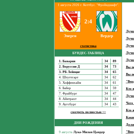
1 августа 2026 г. Коттбус. "Фройндшафт".
2:4
Лучши
Энерги
Вердер
Лучши
Лучши
статистика
Лучш
БУНДЕС-ТАБЛИЦА
Лучш
1. Бавария
34
89
2. Боруссия Д
34
73
Вы п
3. РБ Лейпциг
34
65
Вы п
4. Штуттгарт
34
62
"Верд
5. Хоффенхайм
34
61
6. Байер
34
59
Кто 
7. Фрайбург
34
47
Лучш
8. Айнтрахт
34
44
Чего 
9. Аугсбург
34
43
Кто 
смотреть полностью >>
Каким
ДНИ РОЖДЕНИЯ
Долж
"Вер