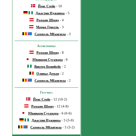
Йенс Стейе
- 10
Джастин Нджинма
- 5
Романо Шмид
- 4
Марко Грюлль
- 3
Самюэль Мбангюла
- 3
Ассистенты:
Романо Шмид
- 8
Юкинари Сугавара
- 6
Виктор Бонифейс
- 2
Оливье Деман
- 2
Самюэль Мбангюла
- 2
Гол-пас:
Йенс Стейе
- 12 (10-2)
Романо Шмид
- 12 (4-8)
Юкинари Сугавара
- 6 (0-6)
Джастин Нджинма
- 5 (5-0)
Самюэль Мбангюла
- 5 (3-2)