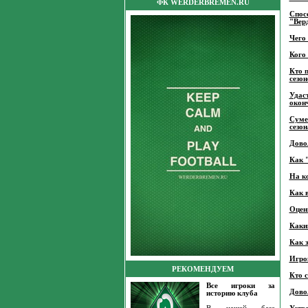
ФК WERDERBREMEN.RU
Спос
"Вер
Чего
Кого
Кто 
сезон
Удаст
окон
Суме
сезон
Дово
Как 
На к
Как 
Оцени
Каким
Как 
Игрок
РЕКОМЕНДУЕМ
Кто 
Все игроки за
Дово
историю клуба