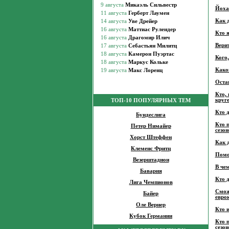
Йоха
Как 
Кто 
Верит
Кого
Како
Оста
Кто,
круг
ТОП-10 ПОПУЛЯРНЫХ ТЕМ
Кто 
Бундеслига
Кто 
Петер Нимайер
сезон
Хорст Штеффен
Как 
Клеменс Фритц
Помо
Везерштадион
В че
Бавария
Кто 
Лига Чемпионов
Сможе
Байер
евро
Оле Вернер
Кто 
Кубок Германии
Кто 
сезон