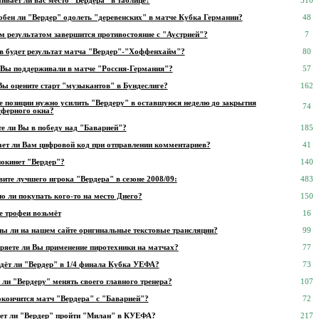
ивает ли вас место "Вердера" в таблице?
510
обен ли "Вердер" одолеть "деревенских" в матче Кубка Германии?
48
м результатом завершится противостояние с "Аустрией"?
7
в будет результат матча "Вердер"-"Хоффенхайм"?
80
 Вы поддерживали в матче "Россия-Германия"?
57
Вы оцените старт "музыкантов" в Бундеслиге?
162
е позиции нужно усилить "Вердеру" в оставшуюся неделю до закрытия
74
сферного окна?
те ли Вы в победу над "Баварией"?
185
ет ли Вам цифровой код при отправлении комментариев?
41
покинет "Вердер"?
140
ите лучшего игрока "Вердера" в сезоне 2008/09:
483
о ли покупать кого-то на место Диего?
150
е трофеи возьмёт
16
ы ли на нашем сайте оригинальные текстовые трансляции?
99
ряете ли Вы применение пиротехники на матчах?
77
дёт ли "Вердер" в 1/4 финала Кубка УЕФА?
73
ли "Вердеру" менять своего главного тренера?
107
окончится матч "Вердера" с "Баварией"?
72
ет ли "Вердер" пройти "Милан" в КУЕФА?
217