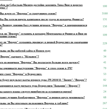
обен ли Себастьян Милитц достойно заменить Тима Визе в воротах
100
дера"?
 Вы ждете от "Вердера" в стартующем сезоне?
3160
 бы Вы хотели видеть капитаном после ухода из команды Фрингса?
131
по Вашему мнению был лучшим игроком "Вердера" в завершмвшемся
150
е?
ся ли "Вердеру" оставить в команде Мертезакера и Фрингса и Визе по
109
чанию сезона?
ет ли "Вердер" сохранить прописку в первой Бундеслиге по окончанию
229
а?
льны ли Вы работой сайта в Новом году
49
"Вердер" сыграет с "Кёльном"?
34
ого из новичков "Вердера" Вы возлагаете больше всего надежд?
41
вы оцениваете выступление "Вердера" в этом сезоне в ЛЧ?
79
те старт "Вердера" в Бундеслиге.
53
 будет результат матча второго тура ЛЧ 2010/11 "Твенте"-"Вердер"?
82
завершится матч третьего тура Бундеслиги "Бавария"-"Вердер"?
144
а какого плана следует приобрести за оставшееся время?
24
станет лучшим бомбардиром "Вердера" в первом круге чемпионата?
68
льны ли Вы итоговым положением Вердера в таблице?
267